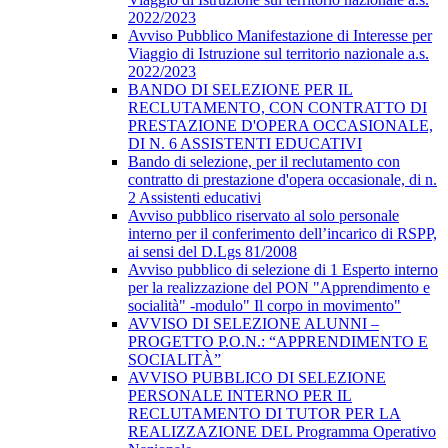
2022/2023
Avviso Pubblico Manifestazione di Interesse per
Viaggio di Istruzione sul territorio nazionale a.s.
2022/2023
BANDO DI SELEZIONE PER IL
RECLUTAMENTO, CON CONTRATTO DI
PRESTAZIONE D'OPERA OCCASIONALE,
DI N. 6 ASSISTENTI EDUCATIVI
Bando di selezione, per il reclutamento con
contratto di prestazione d'opera occasionale, di n.
2 Assistenti educativi
Avviso pubblico riservato al solo personale
interno per il conferimento dell’incarico di RSPP,
ai sensi del D.Lgs 81/2008
Avviso pubblico di selezione di 1 Esperto interno
per la realizzazione del PON "Apprendimento e
socialità" -modulo" Il corpo in movimento"
AVVISO DI SELEZIONE ALUNNI –
PROGETTO P.O.N.: “APPRENDIMENTO E
SOCIALITÀ”
AVVISO PUBBLICO DI SELEZIONE
PERSONALE INTERNO PER IL
RECLUTAMENTO DI TUTOR PER LA
REALIZZAZIONE DEL Programma Operativo