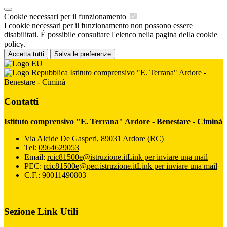
Cookie necessari per il funzionamento
I cookie necessari per il funzionamento non possono essere
disabilitati. È possibile consultare l'elenco nella pagina della cookie
policy.
Accetta tutti
Salva le preferenze
Istituto comprensivo "E. Terrana" Ardore -
Benestare - Ciminà
Contatti
Istituto comprensivo "E. Terrana" Ardore - Benestare - Ciminà
Via Alcide De Gasperi, 89031 Ardore (RC)
Tel:
0964629053
Email:
rcic81500e@istruzione.it
Link per inviare una mail
PEC:
rcic81500e@pec.istruzione.it
Link per inviare una mail
C.F.: 90011490803
Sezione Link Utili