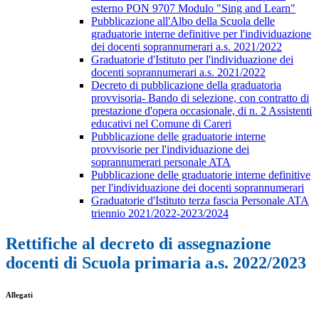
esterno PON 9707 Modulo "Sing and Learn"
Pubblicazione all'Albo della Scuola delle
graduatorie interne definitive per l'individuazione
dei docenti soprannumerari a.s. 2021/2022
Graduatorie d'Istituto per l'individuazione dei
docenti soprannumerari a.s. 2021/2022
Decreto di pubblicazione della graduatoria
provvisoria- Bando di selezione, con contratto di
prestazione d'opera occasionale, di n. 2 Assistenti
educativi nel Comune di Careri
Pubblicazione delle graduatorie interne
provvisorie per l'individuazione dei
soprannumerari personale ATA
Pubblicazione delle graduatorie interne definitive
per l'individuazione dei docenti soprannumerari
Graduatorie d'Istituto terza fascia Personale ATA
triennio 2021/2022-2023/2024
Rettifiche al decreto di assegnazione
docenti di Scuola primaria a.s. 2022/2023
Allegati