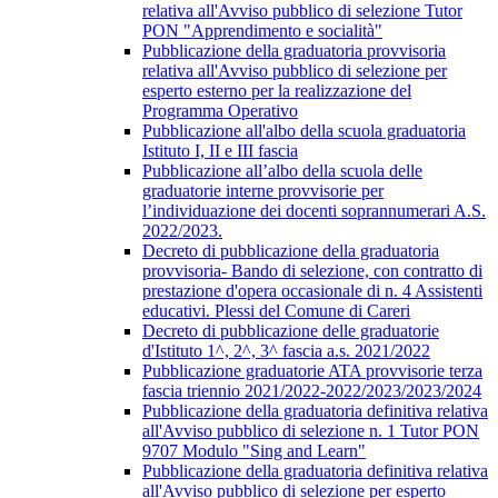
relativa all'Avviso pubblico di selezione Tutor
PON "Apprendimento e socialità"
Pubblicazione della graduatoria provvisoria
relativa all'Avviso pubblico di selezione per
esperto esterno per la realizzazione del
Programma Operativo
Pubblicazione all'albo della scuola graduatoria
Istituto I, II e III fascia
Pubblicazione all’albo della scuola delle
graduatorie interne provvisorie per
l’individuazione dei docenti soprannumerari A.S.
2022/2023.
Decreto di pubblicazione della graduatoria
provvisoria- Bando di selezione, con contratto di
prestazione d'opera occasionale di n. 4 Assistenti
educativi. Plessi del Comune di Careri
Decreto di pubblicazione delle graduatorie
d'Istituto 1^, 2^, 3^ fascia a.s. 2021/2022
Pubblicazione graduatorie ATA provvisorie terza
fascia triennio 2021/2022-2022/2023/2023/2024
Pubblicazione della graduatoria definitiva relativa
all'Avviso pubblico di selezione n. 1 Tutor PON
9707 Modulo "Sing and Learn"
Pubblicazione della graduatoria definitiva relativa
all'Avviso pubblico di selezione per esperto