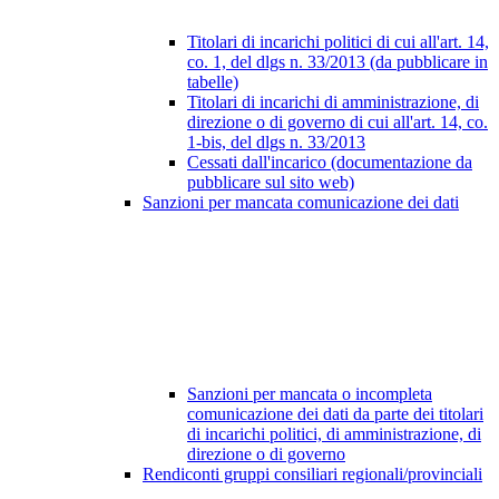
Titolari di incarichi politici di cui all'art. 14,
co. 1, del dlgs n. 33/2013 (da pubblicare in
tabelle)
Titolari di incarichi di amministrazione, di
direzione o di governo di cui all'art. 14, co.
1-bis, del dlgs n. 33/2013
Cessati dall'incarico (documentazione da
pubblicare sul sito web)
Sanzioni per mancata comunicazione dei dati
Sanzioni per mancata o incompleta
comunicazione dei dati da parte dei titolari
di incarichi politici, di amministrazione, di
direzione o di governo
Rendiconti gruppi consiliari regionali/provinciali