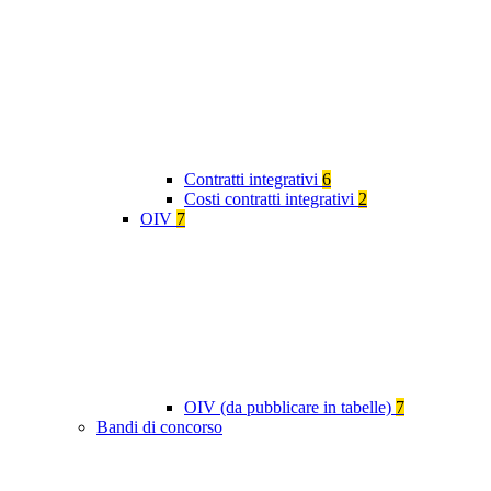
Contratti integrativi
6
Costi contratti integrativi
2
OIV
7
OIV (da pubblicare in tabelle)
7
Bandi di concorso