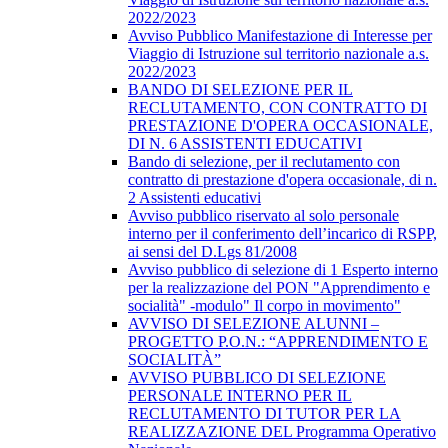
2022/2023
Avviso Pubblico Manifestazione di Interesse per
Viaggio di Istruzione sul territorio nazionale a.s.
2022/2023
BANDO DI SELEZIONE PER IL
RECLUTAMENTO, CON CONTRATTO DI
PRESTAZIONE D'OPERA OCCASIONALE,
DI N. 6 ASSISTENTI EDUCATIVI
Bando di selezione, per il reclutamento con
contratto di prestazione d'opera occasionale, di n.
2 Assistenti educativi
Avviso pubblico riservato al solo personale
interno per il conferimento dell’incarico di RSPP,
ai sensi del D.Lgs 81/2008
Avviso pubblico di selezione di 1 Esperto interno
per la realizzazione del PON "Apprendimento e
socialità" -modulo" Il corpo in movimento"
AVVISO DI SELEZIONE ALUNNI –
PROGETTO P.O.N.: “APPRENDIMENTO E
SOCIALITÀ”
AVVISO PUBBLICO DI SELEZIONE
PERSONALE INTERNO PER IL
RECLUTAMENTO DI TUTOR PER LA
REALIZZAZIONE DEL Programma Operativo