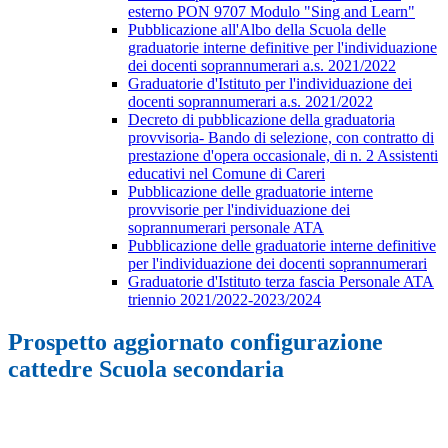
esterno PON 9707 Modulo "Sing and Learn"
Pubblicazione all'Albo della Scuola delle
graduatorie interne definitive per l'individuazione
dei docenti soprannumerari a.s. 2021/2022
Graduatorie d'Istituto per l'individuazione dei
docenti soprannumerari a.s. 2021/2022
Decreto di pubblicazione della graduatoria
provvisoria- Bando di selezione, con contratto di
prestazione d'opera occasionale, di n. 2 Assistenti
educativi nel Comune di Careri
Pubblicazione delle graduatorie interne
provvisorie per l'individuazione dei
soprannumerari personale ATA
Pubblicazione delle graduatorie interne definitive
per l'individuazione dei docenti soprannumerari
Graduatorie d'Istituto terza fascia Personale ATA
triennio 2021/2022-2023/2024
Prospetto aggiornato configurazione
cattedre Scuola secondaria