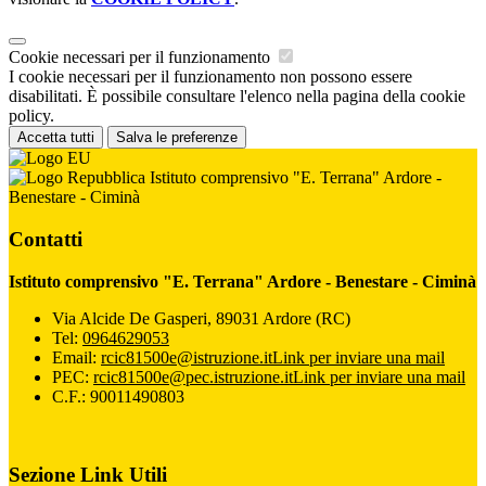
Cookie necessari per il funzionamento
I cookie necessari per il funzionamento non possono essere
disabilitati. È possibile consultare l'elenco nella pagina della cookie
policy.
Accetta tutti
Salva le preferenze
Istituto comprensivo "E. Terrana" Ardore -
Benestare - Ciminà
Contatti
Istituto comprensivo "E. Terrana" Ardore - Benestare - Ciminà
Via Alcide De Gasperi, 89031 Ardore (RC)
Tel:
0964629053
Email:
rcic81500e@istruzione.it
Link per inviare una mail
PEC:
rcic81500e@pec.istruzione.it
Link per inviare una mail
C.F.: 90011490803
Sezione Link Utili