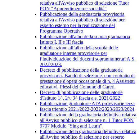
relativa all'Avviso pubblico di selezione Tutor
PON "Apprendimento e socialità"
Pubblicazione della graduatoria provvisoria
relativa all'Avviso pubblico di selezione per
esperto esterno per la realizzazione del
Programma Operativo
Pubblicazione all'albo della scuola graduatoria
Istituto I, II e III fascia
Pubblicazione all’albo della scuola delle
graduatorie interne provvisorie per
l’individuazione dei docenti soprannumerari A.S.
2022/2023.
Decreto di pubblicazione della graduatoria
provvisoria- Bando di selezione, con contratto di
prestazione d'opera occasionale di n. 4 Assistenti
educativi. Plessi del Comune di Careri
Decreto di pubblicazione delle graduatorie
d'Istituto 1^, 2^, 3^ fascia a.s. 2021/2022
Pubblicazione graduatorie ATA provvisorie terza
fascia triennio 2021/2022-2022/2023/2023/2024
Pubblicazione della graduatoria definitiva relativa
all'Avviso pubblico di selezione n. 1 Tutor PON
9707 Modulo "Sing and Learn"
Pubblicazione della graduatoria definitiva relativa
all'Avviso pubblico di selezione per esperto