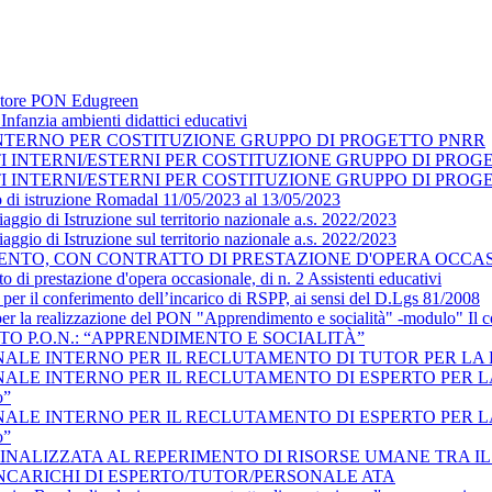
datore PON Edugreen
nfanzia ambienti didattici educativi
NTERNO PER COSTITUZIONE GRUPPO DI PROGETTO PNRR
TI INTERNI/ESTERNI PER COSTITUZIONE GRUPPO DI PRO
TI INTERNI/ESTERNI PER COSTITUZIONE GRUPPO DI PRO
o di istruzione Romadal 11/05/2023 al 13/05/2023
ggio di Istruzione sul territorio nazionale a.s. 2022/2023
ggio di Istruzione sul territorio nazionale a.s. 2022/2023
NTO, CON CONTRATTO DI PRESTAZIONE D'OPERA OCCASIO
o di prestazione d'opera occasionale, di n. 2 Assistenti educativi
 per il conferimento dell’incarico di RSPP, ai sensi del D.Lgs 81/2008
 per la realizzazione del PON "Apprendimento e socialità" -modulo" Il
TO P.O.N.: “APPRENDIMENTO E SOCIALITÀ”
LE INTERNO PER IL RECLUTAMENTO DI TUTOR PER LA REAL
E INTERNO PER IL RECLUTAMENTO DI ESPERTO PER LA REAL
o”
E INTERNO PER IL RECLUTAMENTO DI ESPERTO PER LA REAL
o”
INALIZZATA AL REPERIMENTO DI RISORSE UMANE TRA I
INCARICHI DI ESPERTO/TUTOR/PERSONALE ATA