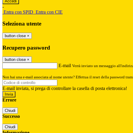
-
Entra con SPID
Entra con CIE
Seleziona utente
button close
×
Recupero password
button close
×
E-mail
Verrà inviato un messaggio all'indirizz
Non hai una e-mail associata al nome utente? Effettua il reset della password tram
E-mail inviata, si prega di controllare la casella di posta elettronica!
Errore
Chiudi
Successo
Chiudi
Informazione