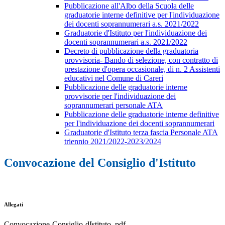
Pubblicazione all'Albo della Scuola delle
graduatorie interne definitive per l'individuazione
dei docenti soprannumerari a.s. 2021/2022
Graduatorie d'Istituto per l'individuazione dei
docenti soprannumerari a.s. 2021/2022
Decreto di pubblicazione della graduatoria
provvisoria- Bando di selezione, con contratto di
prestazione d'opera occasionale, di n. 2 Assistenti
educativi nel Comune di Careri
Pubblicazione delle graduatorie interne
provvisorie per l'individuazione dei
soprannumerari personale ATA
Pubblicazione delle graduatorie interne definitive
per l'individuazione dei docenti soprannumerari
Graduatorie d'Istituto terza fascia Personale ATA
triennio 2021/2022-2023/2024
Convocazione del Consiglio d'Istituto
Allegati
Convocazione-Consiglio-dIstituto..pdf