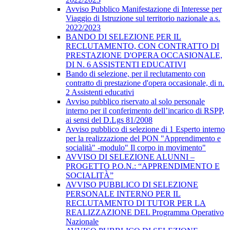
Avviso Pubblico Manifestazione di Interesse per
Viaggio di Istruzione sul territorio nazionale a.s.
2022/2023
BANDO DI SELEZIONE PER IL
RECLUTAMENTO, CON CONTRATTO DI
PRESTAZIONE D'OPERA OCCASIONALE,
DI N. 6 ASSISTENTI EDUCATIVI
Bando di selezione, per il reclutamento con
contratto di prestazione d'opera occasionale, di n.
2 Assistenti educativi
Avviso pubblico riservato al solo personale
interno per il conferimento dell’incarico di RSPP,
ai sensi del D.Lgs 81/2008
Avviso pubblico di selezione di 1 Esperto interno
per la realizzazione del PON "Apprendimento e
socialità" -modulo" Il corpo in movimento"
AVVISO DI SELEZIONE ALUNNI –
PROGETTO P.O.N.: “APPRENDIMENTO E
SOCIALITÀ”
AVVISO PUBBLICO DI SELEZIONE
PERSONALE INTERNO PER IL
RECLUTAMENTO DI TUTOR PER LA
REALIZZAZIONE DEL Programma Operativo
Nazionale