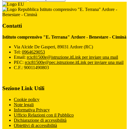
Istituto comprensivo "E. Terrana" Ardore -
Benestare - Ciminà
Contatti
Istituto comprensivo "E. Terrana" Ardore - Benestare - Ciminà
Via Alcide De Gasperi, 89031 Ardore (RC)
Tel:
0964629053
Email:
rcic81500e@istruzione.it
Link per inviare una mail
PEC:
rcic81500e@pec.istruzione.it
Link per inviare una mail
C.F.: 90011490803
Sezione Link Utili
Cookie policy
Note legali
Informativa Privacy
Ufficio Relazioni con il Pubblico
Dichiarazione di accessibilità
Obiettivi di accessibilità