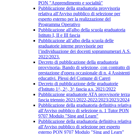
PON "Apprendimento e socialità"
Pubblicazione della graduatoria provvisoria
relativa all'Avviso pubblico di selezione per
esperto esterno per la realizzazione del
Programma Operativo
Pubblicazione all'albo della scuola graduatoria
Istituto I, II e III fascia
Pubblicazione all’albo della scuola delle
graduatorie interne provvisorie per
l’individuazione dei docenti soprannumerari A.S.
2022/2023.
Decreto di pubblicazione della graduatoria
provvisoria- Bando di selezione, con contratto di
prestazione d'opera occasionale di n. 4 Assistenti
educativi. Plessi del Comune di Careri
Decreto di pubblicazione delle graduatorie
d'Istituto 1^, 2^, 3^ fascia a.s. 2021/2022
Pubblicazione graduatorie ATA provvisorie terza
fascia triennio 2021/2022-2022/2023/2023/2024
Pubblicazione della graduatoria definitiva relativa
all'Avviso pubblico di selezione n. 1 Tutor PON
9707 Modulo "Sing and Learn"
Pubblicazione della graduatoria definitiva relativa
all'Avviso pubblico di selezione per esperto
esterno PON 9707 Modulo "Sing and Learn"