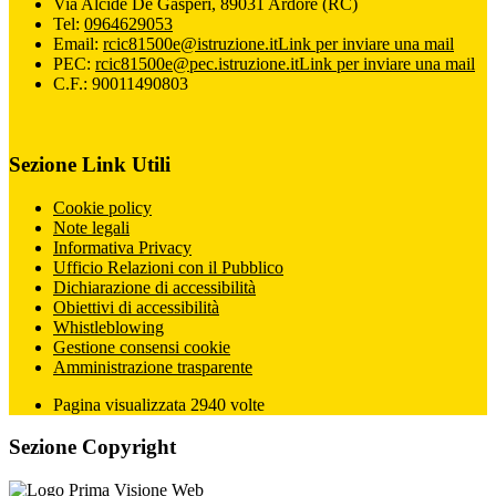
Via Alcide De Gasperi, 89031 Ardore (RC)
Tel:
0964629053
Email:
rcic81500e@istruzione.it
Link per inviare una mail
PEC:
rcic81500e@pec.istruzione.it
Link per inviare una mail
C.F.: 90011490803
Sezione Link Utili
Cookie policy
Note legali
Informativa Privacy
Ufficio Relazioni con il Pubblico
Dichiarazione di accessibilità
Obiettivi di accessibilità
Whistleblowing
Gestione consensi cookie
Amministrazione trasparente
Pagina visualizzata
2940
volte
Sezione Copyright