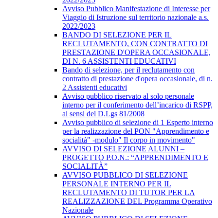
Avviso Pubblico Manifestazione di Interesse per
Viaggio di Istruzione sul territorio nazionale a.s.
2022/2023
BANDO DI SELEZIONE PER IL
RECLUTAMENTO, CON CONTRATTO DI
PRESTAZIONE D'OPERA OCCASIONALE,
DI N. 6 ASSISTENTI EDUCATIVI
Bando di selezione, per il reclutamento con
contratto di prestazione d'opera occasionale, di n.
2 Assistenti educativi
Avviso pubblico riservato al solo personale
interno per il conferimento dell’incarico di RSPP,
ai sensi del D.Lgs 81/2008
Avviso pubblico di selezione di 1 Esperto interno
per la realizzazione del PON "Apprendimento e
socialità" -modulo" Il corpo in movimento"
AVVISO DI SELEZIONE ALUNNI –
PROGETTO P.O.N.: “APPRENDIMENTO E
SOCIALITÀ”
AVVISO PUBBLICO DI SELEZIONE
PERSONALE INTERNO PER IL
RECLUTAMENTO DI TUTOR PER LA
REALIZZAZIONE DEL Programma Operativo
Nazionale