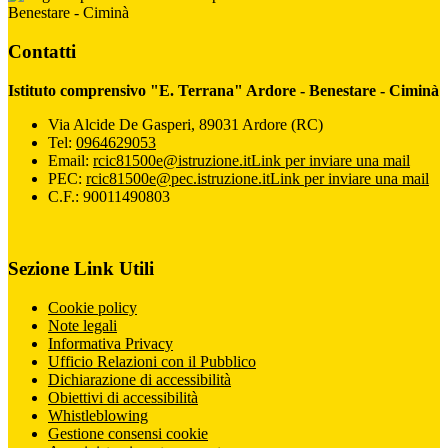
Benestare - Ciminà
Contatti
Istituto comprensivo "E. Terrana" Ardore - Benestare - Ciminà
Via Alcide De Gasperi, 89031 Ardore (RC)
Tel:
0964629053
Email:
rcic81500e@istruzione.it
Link per inviare una mail
PEC:
rcic81500e@pec.istruzione.it
Link per inviare una mail
C.F.: 90011490803
Sezione Link Utili
Cookie policy
Note legali
Informativa Privacy
Ufficio Relazioni con il Pubblico
Dichiarazione di accessibilità
Obiettivi di accessibilità
Whistleblowing
Gestione consensi cookie