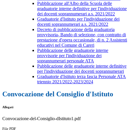
Pubblicazione all'Albo della Scuola delle
graduatorie interne definitive per l'individuazione
dei docenti soprannumerari a.s. 2021/2022
Graduatorie d'Istituto per l'individuazione dei
docenti soprannumerari a.s. 2021/2022
Decreto di pubblicazione della graduatoria
provvisoria- Bando di selezione, con contratto di
prestazione d'opera occasionale, di n. 2 Assistenti
educativi nel Comune di Careri
Pubblicazione delle graduatorie interne
provvisorie per l'individuazione dei
soprannumerari personale ATA
Pubblicazione delle graduatorie interne definitive
per l'individuazione dei docenti soprannumerari
Graduatorie d'Istituto terza fascia Personale ATA
triennio 2021/2022-2023/2024
Convocazione del Consiglio d'Istituto
Allegati
Convocazione-del-Consiglio-dIstituto1.pdf
File PDF