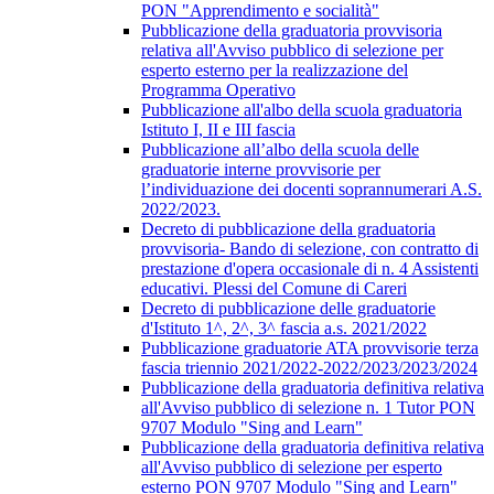
PON "Apprendimento e socialità"
Pubblicazione della graduatoria provvisoria
relativa all'Avviso pubblico di selezione per
esperto esterno per la realizzazione del
Programma Operativo
Pubblicazione all'albo della scuola graduatoria
Istituto I, II e III fascia
Pubblicazione all’albo della scuola delle
graduatorie interne provvisorie per
l’individuazione dei docenti soprannumerari A.S.
2022/2023.
Decreto di pubblicazione della graduatoria
provvisoria- Bando di selezione, con contratto di
prestazione d'opera occasionale di n. 4 Assistenti
educativi. Plessi del Comune di Careri
Decreto di pubblicazione delle graduatorie
d'Istituto 1^, 2^, 3^ fascia a.s. 2021/2022
Pubblicazione graduatorie ATA provvisorie terza
fascia triennio 2021/2022-2022/2023/2023/2024
Pubblicazione della graduatoria definitiva relativa
all'Avviso pubblico di selezione n. 1 Tutor PON
9707 Modulo "Sing and Learn"
Pubblicazione della graduatoria definitiva relativa
all'Avviso pubblico di selezione per esperto
esterno PON 9707 Modulo "Sing and Learn"