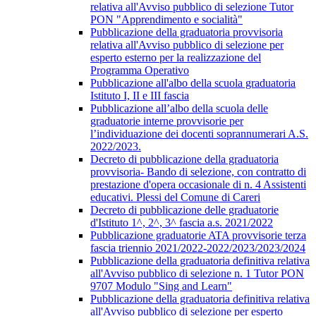
relativa all'Avviso pubblico di selezione Tutor
PON "Apprendimento e socialità"
Pubblicazione della graduatoria provvisoria
relativa all'Avviso pubblico di selezione per
esperto esterno per la realizzazione del
Programma Operativo
Pubblicazione all'albo della scuola graduatoria
Istituto I, II e III fascia
Pubblicazione all’albo della scuola delle
graduatorie interne provvisorie per
l’individuazione dei docenti soprannumerari A.S.
2022/2023.
Decreto di pubblicazione della graduatoria
provvisoria- Bando di selezione, con contratto di
prestazione d'opera occasionale di n. 4 Assistenti
educativi. Plessi del Comune di Careri
Decreto di pubblicazione delle graduatorie
d'Istituto 1^, 2^, 3^ fascia a.s. 2021/2022
Pubblicazione graduatorie ATA provvisorie terza
fascia triennio 2021/2022-2022/2023/2023/2024
Pubblicazione della graduatoria definitiva relativa
all'Avviso pubblico di selezione n. 1 Tutor PON
9707 Modulo "Sing and Learn"
Pubblicazione della graduatoria definitiva relativa
all'Avviso pubblico di selezione per esperto