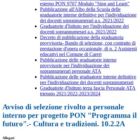
esterno PON 9707 Modulo "Sing and Learn"
Pubblicazione all'Albo della Scuola delle
graduatorie interne definitive per l'individuazione
dei docenti soprannumerari a.s. 2021/2022
Graduatorie d'Istituto per l'individuazione dei
docenti soprannumerari a.s. 2021/2022
Decreto di pubblicazione della graduatoria
provvisoria- Bando di selezione, con contratto di
prestazione d'opera occasionale, di n. 2 Assistenti
educativi nel Comune di Careri
Pubblicazione delle graduatorie interne
provvisorie per l'individuazione dei
soprannumerari personale ATA
Pubblicazione delle graduatorie interne definitive
per l'individuazione dei docenti soprannumerari
Graduatorie d'Istituto terza fascia Personale ATA
triennio 2021/2022-2023/2024
Avviso di selezione rivolto a personale
interno per progetto PON "Programma il
futuro".- Cultura e tradizioni. 10.2.2A
Allegati