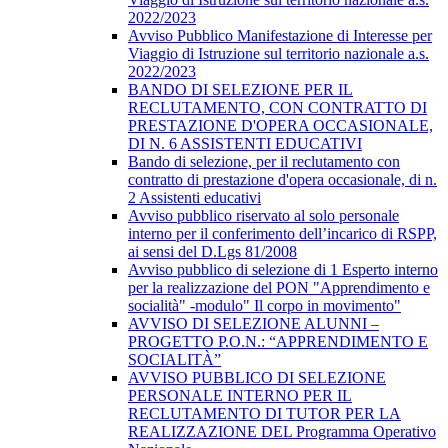
2022/2023
Avviso Pubblico Manifestazione di Interesse per
Viaggio di Istruzione sul territorio nazionale a.s.
2022/2023
BANDO DI SELEZIONE PER IL
RECLUTAMENTO, CON CONTRATTO DI
PRESTAZIONE D'OPERA OCCASIONALE,
DI N. 6 ASSISTENTI EDUCATIVI
Bando di selezione, per il reclutamento con
contratto di prestazione d'opera occasionale, di n.
2 Assistenti educativi
Avviso pubblico riservato al solo personale
interno per il conferimento dell’incarico di RSPP,
ai sensi del D.Lgs 81/2008
Avviso pubblico di selezione di 1 Esperto interno
per la realizzazione del PON "Apprendimento e
socialità" -modulo" Il corpo in movimento"
AVVISO DI SELEZIONE ALUNNI –
PROGETTO P.O.N.: “APPRENDIMENTO E
SOCIALITÀ”
AVVISO PUBBLICO DI SELEZIONE
PERSONALE INTERNO PER IL
RECLUTAMENTO DI TUTOR PER LA
REALIZZAZIONE DEL Programma Operativo