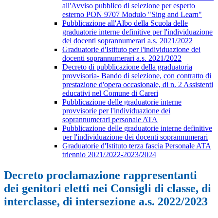
all'Avviso pubblico di selezione per esperto
esterno PON 9707 Modulo "Sing and Learn"
Pubblicazione all'Albo della Scuola delle
graduatorie interne definitive per l'individuazione
dei docenti soprannumerari a.s. 2021/2022
Graduatorie d'Istituto per l'individuazione dei
docenti soprannumerari a.s. 2021/2022
Decreto di pubblicazione della graduatoria
provvisoria- Bando di selezione, con contratto di
prestazione d'opera occasionale, di n. 2 Assistenti
educativi nel Comune di Careri
Pubblicazione delle graduatorie interne
provvisorie per l'individuazione dei
soprannumerari personale ATA
Pubblicazione delle graduatorie interne definitive
per l'individuazione dei docenti soprannumerari
Graduatorie d'Istituto terza fascia Personale ATA
triennio 2021/2022-2023/2024
Decreto proclamazione rappresentanti
dei genitori eletti nei Consigli di classe, di
interclasse, di intersezione a.s. 2022/2023