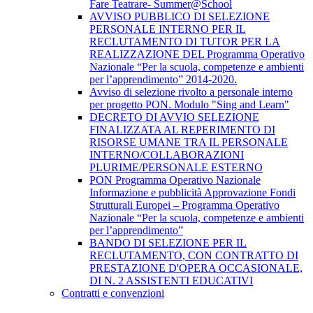
Fare Teatrare- Summer@School
AVVISO PUBBLICO DI SELEZIONE
PERSONALE INTERNO PER IL
RECLUTAMENTO DI TUTOR PER LA
REALIZZAZIONE DEL Programma Operativo
Nazionale “Per la scuola, competenze e ambienti
per l’apprendimento” 2014-2020.
Avviso di selezione rivolto a personale interno
per progetto PON. Modulo "Sing and Learn"
DECRETO DI AVVIO SELEZIONE
FINALIZZATA AL REPERIMENTO DI
RISORSE UMANE TRA IL PERSONALE
INTERNO/COLLABORAZIONI
PLURIME/PERSONALE ESTERNO
PON Programma Operativo Nazionale
Informazione e pubblicità Approvazione Fondi
Strutturali Europei – Programma Operativo
Nazionale “Per la scuola, competenze e ambienti
per l’apprendimento”
BANDO DI SELEZIONE PER IL
RECLUTAMENTO, CON CONTRATTO DI
PRESTAZIONE D'OPERA OCCASIONALE,
DI N. 2 ASSISTENTI EDUCATIVI
Contratti e convenzioni