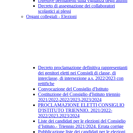
Direttive permanenti sulla vigilanza degli alunni
Decreto di assegnazione dei collaboratori
scolastici ai plessi
Organi collegiali - Elezioni
Decreto proclamazione definitiva rappresentanti
dei genitori eletti nei Consigli di classe, di
interclasse, di intersezione a.s. 2022/2023 con
rettifiche
Convocazione del Consiglio d'Istituto
Costituzione del Consiglio d'Istituto triennio
2021/2022-2022/2023-2023/2024
PROCLAMAZIONE ELETTI CONSIGLIO
D'ISTITUTO TRIENNIO. 2021/2022-
2022/2023.2023/2024
Liste dei candidati per le elezioni del Consiglio
d’Istituto.- Triennio 2021/2024. Errata corrige
Pubblicazione liste dei candidati per le elezioni