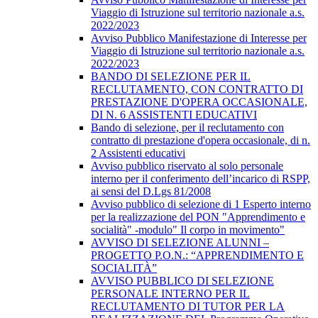
Viaggio di Istruzione sul territorio nazionale a.s.
2022/2023
Avviso Pubblico Manifestazione di Interesse per
Viaggio di Istruzione sul territorio nazionale a.s.
2022/2023
BANDO DI SELEZIONE PER IL
RECLUTAMENTO, CON CONTRATTO DI
PRESTAZIONE D'OPERA OCCASIONALE,
DI N. 6 ASSISTENTI EDUCATIVI
Bando di selezione, per il reclutamento con
contratto di prestazione d'opera occasionale, di n.
2 Assistenti educativi
Avviso pubblico riservato al solo personale
interno per il conferimento dell’incarico di RSPP,
ai sensi del D.Lgs 81/2008
Avviso pubblico di selezione di 1 Esperto interno
per la realizzazione del PON "Apprendimento e
socialità" -modulo" Il corpo in movimento"
AVVISO DI SELEZIONE ALUNNI –
PROGETTO P.O.N.: “APPRENDIMENTO E
SOCIALITÀ”
AVVISO PUBBLICO DI SELEZIONE
PERSONALE INTERNO PER IL
RECLUTAMENTO DI TUTOR PER LA