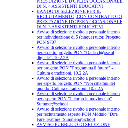
PRESTAZIONE D'OPERA OCCASIONALE,
DI N. 4 ASSISTENTI EDUCATIVI
BANDO DI SELEZIONE PER IL
RECLUTAMENTO, CON CONTRATTO DI
PRESTAZIONE D'OPERA OCCASIONALE,
DI N. 3 ASSISTENTI EDUCATIVI
Avviso di selezione rivolto a personale interno
per individuazione di 5 (cinque) tutor. Progetto
PON 9707
Avviso di selezione rivolto a personale interno
per esperto progetto PON "Dalla cl@sse al
digitale". 10.2.2A
Avviso di selezione rivolto a personale interno
per progetto PON "Programma il futuro".-
Cultura e tradizioni. 10.2.2A
Avviso di selezione rivolto a personale interno
per esperto progetto PON "Noi cittadini del
mondo- Cultura e tradizioni. 10.2.2A
Avviso di selezione rivolto a personale interno
per esperto PON "Il corpo in movimento"
Summer@school
Avviso di selezione rivolto a personale interno
per reclutamento esperto PON Modulo "Dire
Fare Teatrare- Summer@School
AVVISO PUBBLICO DI SELEZIONE