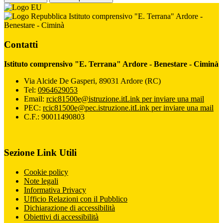
Istituto comprensivo "E. Terrana" Ardore -
Benestare - Ciminà
Contatti
Istituto comprensivo "E. Terrana" Ardore - Benestare - Ciminà
Via Alcide De Gasperi, 89031 Ardore (RC)
Tel:
0964629053
Email:
rcic81500e@istruzione.it
Link per inviare una mail
PEC:
rcic81500e@pec.istruzione.it
Link per inviare una mail
C.F.: 90011490803
Sezione Link Utili
Cookie policy
Note legali
Informativa Privacy
Ufficio Relazioni con il Pubblico
Dichiarazione di accessibilità
Obiettivi di accessibilità