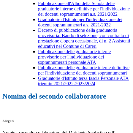
Pubblicazione all'Albo della Scuola delle
graduatorie interne definitive per l'individuazione
dei docenti soprannumerari a.s. 2021/2022
Graduatorie d'Istituto per l'individuazione dei
docenti soprannumerari a.s. 2021/2022
Decreto di pubblicazione della graduatoria
provvisoria- Bando di selezione, con contratto di
prestazione d'opera occasionale, di n. 2 Assistenti
educativi nel Comune di Careri
Pubblicazione delle graduatorie interne
provvisorie per l'individuazione dei
soprannumerari personale ATA
Pubblicazione delle graduatorie interne definitive
per l'individuazione dei docenti soprannumerari
Graduatorie d'Istituto terza fascia Personale ATA
triennio 2021/2022-2023/2024
Nomina del secondo collaboratore
Allegati
Nomina-secondo-collaboratore-del-Dirigente-Scolastico.pdf