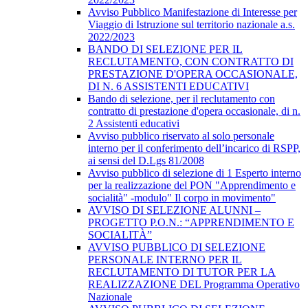
Avviso Pubblico Manifestazione di Interesse per
Viaggio di Istruzione sul territorio nazionale a.s.
2022/2023
BANDO DI SELEZIONE PER IL
RECLUTAMENTO, CON CONTRATTO DI
PRESTAZIONE D'OPERA OCCASIONALE,
DI N. 6 ASSISTENTI EDUCATIVI
Bando di selezione, per il reclutamento con
contratto di prestazione d'opera occasionale, di n.
2 Assistenti educativi
Avviso pubblico riservato al solo personale
interno per il conferimento dell’incarico di RSPP,
ai sensi del D.Lgs 81/2008
Avviso pubblico di selezione di 1 Esperto interno
per la realizzazione del PON "Apprendimento e
socialità" -modulo" Il corpo in movimento"
AVVISO DI SELEZIONE ALUNNI –
PROGETTO P.O.N.: “APPRENDIMENTO E
SOCIALITÀ”
AVVISO PUBBLICO DI SELEZIONE
PERSONALE INTERNO PER IL
RECLUTAMENTO DI TUTOR PER LA
REALIZZAZIONE DEL Programma Operativo
Nazionale