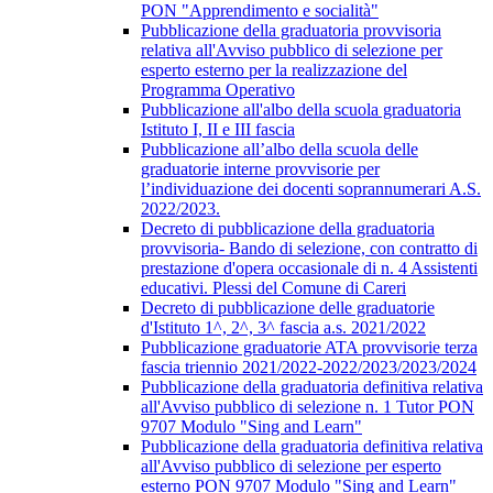
PON "Apprendimento e socialità"
Pubblicazione della graduatoria provvisoria
relativa all'Avviso pubblico di selezione per
esperto esterno per la realizzazione del
Programma Operativo
Pubblicazione all'albo della scuola graduatoria
Istituto I, II e III fascia
Pubblicazione all’albo della scuola delle
graduatorie interne provvisorie per
l’individuazione dei docenti soprannumerari A.S.
2022/2023.
Decreto di pubblicazione della graduatoria
provvisoria- Bando di selezione, con contratto di
prestazione d'opera occasionale di n. 4 Assistenti
educativi. Plessi del Comune di Careri
Decreto di pubblicazione delle graduatorie
d'Istituto 1^, 2^, 3^ fascia a.s. 2021/2022
Pubblicazione graduatorie ATA provvisorie terza
fascia triennio 2021/2022-2022/2023/2023/2024
Pubblicazione della graduatoria definitiva relativa
all'Avviso pubblico di selezione n. 1 Tutor PON
9707 Modulo "Sing and Learn"
Pubblicazione della graduatoria definitiva relativa
all'Avviso pubblico di selezione per esperto
esterno PON 9707 Modulo "Sing and Learn"