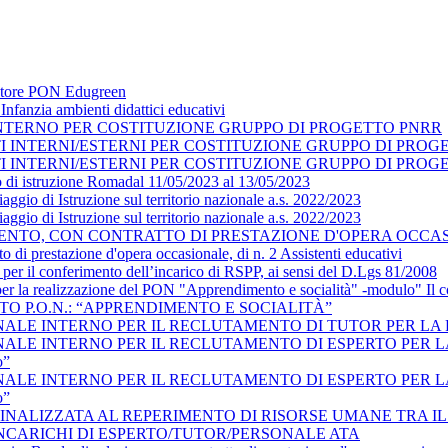
datore PON Edugreen
nfanzia ambienti didattici educativi
NTERNO PER COSTITUZIONE GRUPPO DI PROGETTO PNRR
TI INTERNI/ESTERNI PER COSTITUZIONE GRUPPO DI PRO
TI INTERNI/ESTERNI PER COSTITUZIONE GRUPPO DI PRO
o di istruzione Romadal 11/05/2023 al 13/05/2023
ggio di Istruzione sul territorio nazionale a.s. 2022/2023
ggio di Istruzione sul territorio nazionale a.s. 2022/2023
NTO, CON CONTRATTO DI PRESTAZIONE D'OPERA OCCASIO
o di prestazione d'opera occasionale, di n. 2 Assistenti educativi
 per il conferimento dell’incarico di RSPP, ai sensi del D.Lgs 81/2008
 per la realizzazione del PON "Apprendimento e socialità" -modulo" Il
TO P.O.N.: “APPRENDIMENTO E SOCIALITÀ”
LE INTERNO PER IL RECLUTAMENTO DI TUTOR PER LA REAL
E INTERNO PER IL RECLUTAMENTO DI ESPERTO PER LA REAL
o”
E INTERNO PER IL RECLUTAMENTO DI ESPERTO PER LA REAL
o”
INALIZZATA AL REPERIMENTO DI RISORSE UMANE TRA I
INCARICHI DI ESPERTO/TUTOR/PERSONALE ATA