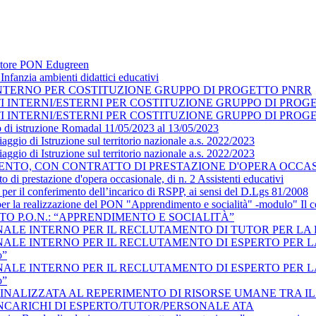
datore PON Edugreen
nfanzia ambienti didattici educativi
NTERNO PER COSTITUZIONE GRUPPO DI PROGETTO PNRR
TI INTERNI/ESTERNI PER COSTITUZIONE GRUPPO DI PRO
TI INTERNI/ESTERNI PER COSTITUZIONE GRUPPO DI PRO
o di istruzione Romadal 11/05/2023 al 13/05/2023
ggio di Istruzione sul territorio nazionale a.s. 2022/2023
ggio di Istruzione sul territorio nazionale a.s. 2022/2023
NTO, CON CONTRATTO DI PRESTAZIONE D'OPERA OCCASIO
o di prestazione d'opera occasionale, di n. 2 Assistenti educativi
 per il conferimento dell’incarico di RSPP, ai sensi del D.Lgs 81/2008
 per la realizzazione del PON "Apprendimento e socialità" -modulo" Il
TO P.O.N.: “APPRENDIMENTO E SOCIALITÀ”
LE INTERNO PER IL RECLUTAMENTO DI TUTOR PER LA REAL
E INTERNO PER IL RECLUTAMENTO DI ESPERTO PER LA REAL
o”
E INTERNO PER IL RECLUTAMENTO DI ESPERTO PER LA REAL
o”
INALIZZATA AL REPERIMENTO DI RISORSE UMANE TRA I
INCARICHI DI ESPERTO/TUTOR/PERSONALE ATA