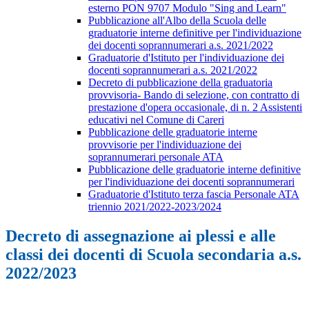
esterno PON 9707 Modulo "Sing and Learn"
Pubblicazione all'Albo della Scuola delle
graduatorie interne definitive per l'individuazione
dei docenti soprannumerari a.s. 2021/2022
Graduatorie d'Istituto per l'individuazione dei
docenti soprannumerari a.s. 2021/2022
Decreto di pubblicazione della graduatoria
provvisoria- Bando di selezione, con contratto di
prestazione d'opera occasionale, di n. 2 Assistenti
educativi nel Comune di Careri
Pubblicazione delle graduatorie interne
provvisorie per l'individuazione dei
soprannumerari personale ATA
Pubblicazione delle graduatorie interne definitive
per l'individuazione dei docenti soprannumerari
Graduatorie d'Istituto terza fascia Personale ATA
triennio 2021/2022-2023/2024
Decreto di assegnazione ai plessi e alle
classi dei docenti di Scuola secondaria a.s.
2022/2023