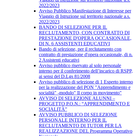
2022/2023
Avviso Pubblico Manifestazione di Interesse per
Viaggio di Istruzione sul territorio nazionale a.s.
2022/2023
BANDO DI SELEZIONE PER IL
RECLUTAMENTO, CON CONTRATTO DI
PRESTAZIONE D'OPERA OCCASIONALE,
DI N. 6 ASSISTENTI EDUCATIVI
Bando di selezione, per il reclutamento con
contratto di prestazione d'opera occasionale, di n.
2 Assistenti educativi
Avviso pubblico riservato al solo personale
interno per il conferimento dell’incarico di RSPP,
ai sensi del D.Lgs 81/2008
Avviso pubblico di selezione di 1 Esperto interno
per la realizzazione del PON "Apprendimento e
socialità" -modulo" Il corpo in movimento"
AVVISO DI SELEZIONE ALUNNI –
PROGETTO P.O.N.: “APPRENDIMENTO E
SOCIALITÀ”
AVVISO PUBBLICO DI SELEZIONE
PERSONALE INTERNO PER IL
RECLUTAMENTO DI TUTOR PER LA
REALIZZAZIONE DEL Programma Operativo