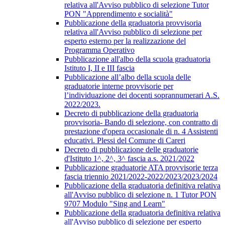
relativa all'Avviso pubblico di selezione Tutor
PON "Apprendimento e socialità"
Pubblicazione della graduatoria provvisoria
relativa all'Avviso pubblico di selezione per
esperto esterno per la realizzazione del
Programma Operativo
Pubblicazione all'albo della scuola graduatoria
Istituto I, II e III fascia
Pubblicazione all’albo della scuola delle
graduatorie interne provvisorie per
l’individuazione dei docenti soprannumerari A.S.
2022/2023.
Decreto di pubblicazione della graduatoria
provvisoria- Bando di selezione, con contratto di
prestazione d'opera occasionale di n. 4 Assistenti
educativi. Plessi del Comune di Careri
Decreto di pubblicazione delle graduatorie
d'Istituto 1^, 2^, 3^ fascia a.s. 2021/2022
Pubblicazione graduatorie ATA provvisorie terza
fascia triennio 2021/2022-2022/2023/2023/2024
Pubblicazione della graduatoria definitiva relativa
all'Avviso pubblico di selezione n. 1 Tutor PON
9707 Modulo "Sing and Learn"
Pubblicazione della graduatoria definitiva relativa
all'Avviso pubblico di selezione per esperto