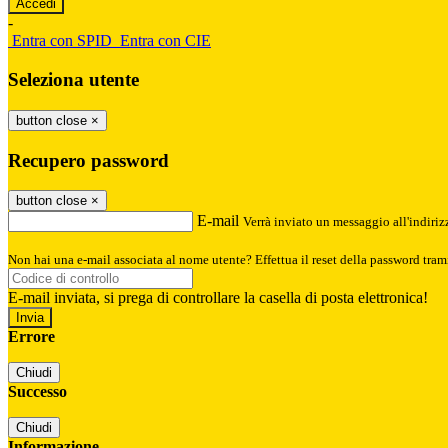
-
Entra con SPID
Entra con CIE
Seleziona utente
button close
×
Recupero password
button close
×
E-mail
Verrà inviato un messaggio all'indirizz
Non hai una e-mail associata al nome utente? Effettua il reset della password tram
E-mail inviata, si prega di controllare la casella di posta elettronica!
Errore
Chiudi
Successo
Chiudi
Informazione