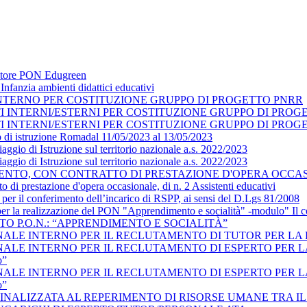
datore PON Edugreen
nfanzia ambienti didattici educativi
NTERNO PER COSTITUZIONE GRUPPO DI PROGETTO PNRR
TI INTERNI/ESTERNI PER COSTITUZIONE GRUPPO DI PRO
TI INTERNI/ESTERNI PER COSTITUZIONE GRUPPO DI PRO
o di istruzione Romadal 11/05/2023 al 13/05/2023
ggio di Istruzione sul territorio nazionale a.s. 2022/2023
ggio di Istruzione sul territorio nazionale a.s. 2022/2023
NTO, CON CONTRATTO DI PRESTAZIONE D'OPERA OCCASIO
o di prestazione d'opera occasionale, di n. 2 Assistenti educativi
 per il conferimento dell’incarico di RSPP, ai sensi del D.Lgs 81/2008
 per la realizzazione del PON "Apprendimento e socialità" -modulo" Il
TO P.O.N.: “APPRENDIMENTO E SOCIALITÀ”
LE INTERNO PER IL RECLUTAMENTO DI TUTOR PER LA REAL
E INTERNO PER IL RECLUTAMENTO DI ESPERTO PER LA REAL
o”
E INTERNO PER IL RECLUTAMENTO DI ESPERTO PER LA REAL
o”
INALIZZATA AL REPERIMENTO DI RISORSE UMANE TRA I