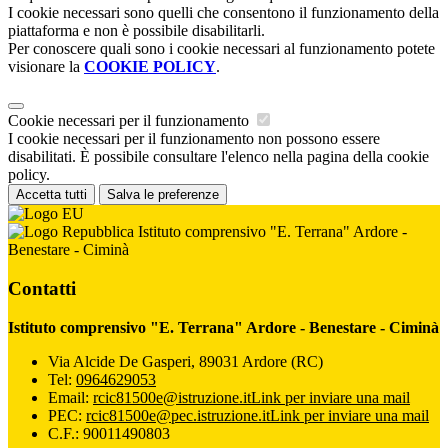
I cookie necessari sono quelli che consentono il funzionamento della
piattaforma e non è possibile disabilitarli.
Per conoscere quali sono i cookie necessari al funzionamento potete
visionare la
COOKIE POLICY
.
Cookie necessari per il funzionamento
I cookie necessari per il funzionamento non possono essere
disabilitati. È possibile consultare l'elenco nella pagina della cookie
policy.
Accetta tutti
Salva le preferenze
Istituto comprensivo "E. Terrana" Ardore -
Benestare - Ciminà
Contatti
Istituto comprensivo "E. Terrana" Ardore - Benestare - Ciminà
Via Alcide De Gasperi, 89031 Ardore (RC)
Tel:
0964629053
Email:
rcic81500e@istruzione.it
Link per inviare una mail
PEC:
rcic81500e@pec.istruzione.it
Link per inviare una mail
C.F.: 90011490803