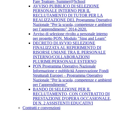
Fare Teatrare- Summer@School
AVVISO PUBBLICO DI SELEZIONE
PERSONALE INTERNO PER IL
RECLUTAMENTO DI TUTOR PER LA
REALIZZAZIONE DEL Programma Operativo
Nazionale “Per la scuola, competenze e ambienti
per l’apprendimento” 2014-2020.
Avviso di selezione rivolto a personale interno
per progetto PON. Modulo "Sing and Learn"
DECRETO DI AVVIO SELEZIONE
FINALIZZATA AL REPERIMENTO DI
RISORSE UMANE TRA IL PERSONALE
INTERNO/COLLABORAZIONI
PLURIME/PERSONALE ESTERNO
PON Programma Operativo Nazionale
Informazione e pubblicità Approvazione Fondi
Strutturali Europei – Programma Operativo
Nazionale “Per la scuola, competenze e ambienti
per l’apprendimento”
BANDO DI SELEZIONE PER IL
RECLUTAMENTO, CON CONTRATTO DI
PRESTAZIONE D'OPERA OCCASIONALE,
DI N. 2 ASSISTENTI EDUCATIVI
Contratti e convenzioni