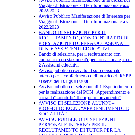
Viaggio di Istruzione sul territorio nazionale a.s.
2022/2023
Avviso Pubblico Manifestazione di Interesse per
Viaggio di Istruzione sul territorio nazionale a.s.
2022/2023
BANDO DI SELEZIONE PER IL
RECLUTAMENTO, CON CONTRATTO DI
PRESTAZIONE D'OPERA OCCASIONALE,
DI N. 6 ASSISTENTI EDUCATIVI
Bando di selezione, per il reclutamento con
contratto di prestazione d'opera occasionale, di n.
2 Assistenti educativi
Avviso pubblico riservato al solo personale
interno per il conferimento dell’incarico di RSPP,
ai sensi del D.Lgs 81/2008
Avviso pubblico di selezione di 1 Esperto interno
per la realizzazione del PON "Apprendimento e
socialità" -modulo" Il corpo in movimento"
AVVISO DI SELEZIONE ALUNNI –
PROGETTO P.O.N.: “APPRENDIMENTO E
SOCIALITÀ”
AVVISO PUBBLICO DI SELEZIONE
PERSONALE INTERNO PER IL
RECLUTAMENTO DI TUTOR PER LA