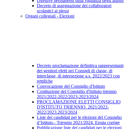
Direttive permanenti sulla vigilanza degli alunni
Decreto di assegnazione dei collaboratori
scolastici ai plessi
Organi collegiali - Elezioni
Decreto proclamazione definitiva rappresentanti
dei genitori eletti nei Consigli di classe, di
interclasse, di intersezione a.s. 2022/2023 con
rettifiche
Convocazione del Consiglio d'Istituto
Costituzione del Consiglio d'Istituto triennio
2021/2022-2022/2023-2023/2024
PROCLAMAZIONE ELETTI CONSIGLIO
D'ISTITUTO TRIENNIO. 2021/2022-
2022/2023.2023/2024
Liste dei candidati per le elezioni del Consiglio
d’Istituto.- Triennio 2021/2024. Errata corrige
Pubblicazione liste dei candidati per le elezioni