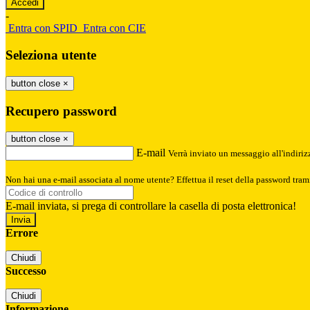
-
Entra con SPID
Entra con CIE
Seleziona utente
button close
×
Recupero password
button close
×
E-mail
Verrà inviato un messaggio all'indirizz
Non hai una e-mail associata al nome utente? Effettua il reset della password tram
E-mail inviata, si prega di controllare la casella di posta elettronica!
Errore
Chiudi
Successo
Chiudi
Informazione