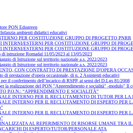
datore PON Edugreen
nfanzia ambienti didattici educativi
NTERNO PER COSTITUZIONE GRUPPO DI PROGETTO PNRR
TI INTERNI/ESTERNI PER COSTITUZIONE GRUPPO DI PRO
TI INTERNI/ESTERNI PER COSTITUZIONE GRUPPO DI PRO
o di istruzione Romadal 11/05/2023 al 13/05/2023
ggio di Istruzione sul territorio nazionale a.s. 2022/2023
ggio di Istruzione sul territorio nazionale a.s. 2022/2023
NTO, CON CONTRATTO DI PRESTAZIONE D'OPERA OCCASIO
o di prestazione d'opera occasionale, di n. 2 Assistenti educativi
 per il conferimento dell’incarico di RSPP, ai sensi del D.Lgs 81/2008
 per la realizzazione del PON "Apprendimento e socialità" -modulo" Il
TO P.O.N.: “APPRENDIMENTO E SOCIALITÀ”
LE INTERNO PER IL RECLUTAMENTO DI TUTOR PER LA REAL
E INTERNO PER IL RECLUTAMENTO DI ESPERTO PER LA REAL
o”
E INTERNO PER IL RECLUTAMENTO DI ESPERTO PER LA REAL
o”
INALIZZATA AL REPERIMENTO DI RISORSE UMANE TRA I
INCARICHI DI ESPERTO/TUTOR/PERSONALE ATA