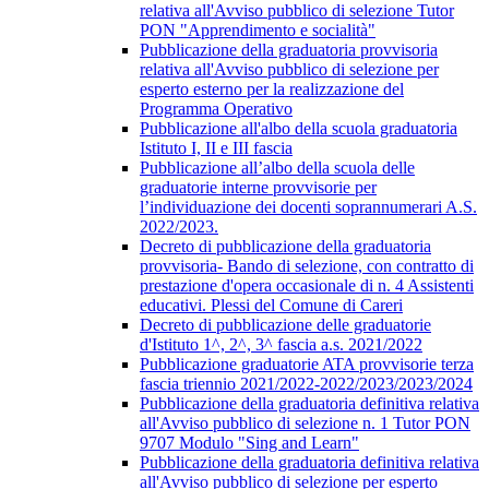
relativa all'Avviso pubblico di selezione Tutor
PON "Apprendimento e socialità"
Pubblicazione della graduatoria provvisoria
relativa all'Avviso pubblico di selezione per
esperto esterno per la realizzazione del
Programma Operativo
Pubblicazione all'albo della scuola graduatoria
Istituto I, II e III fascia
Pubblicazione all’albo della scuola delle
graduatorie interne provvisorie per
l’individuazione dei docenti soprannumerari A.S.
2022/2023.
Decreto di pubblicazione della graduatoria
provvisoria- Bando di selezione, con contratto di
prestazione d'opera occasionale di n. 4 Assistenti
educativi. Plessi del Comune di Careri
Decreto di pubblicazione delle graduatorie
d'Istituto 1^, 2^, 3^ fascia a.s. 2021/2022
Pubblicazione graduatorie ATA provvisorie terza
fascia triennio 2021/2022-2022/2023/2023/2024
Pubblicazione della graduatoria definitiva relativa
all'Avviso pubblico di selezione n. 1 Tutor PON
9707 Modulo "Sing and Learn"
Pubblicazione della graduatoria definitiva relativa
all'Avviso pubblico di selezione per esperto