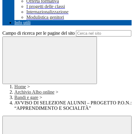
Offerta formativa
I progetti delle classi
Internazionalizzazione
Modulistica genitori
Info utili
Campo di ricerca per le pagine del sito
Home
>
Archivio Albo online
>
Bandi e gare
>
AVVISO DI SELEZIONE ALUNNI – PROGETTO P.O.N.:
“APPRENDIMENTO E SOCIALITÀ”