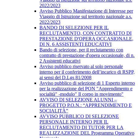
2022/2023
Avviso Pubblico Manifestazione di Interesse per
Viaggio di Istruzione sul territorio nazionale a.s.
2022/2023
BANDO DI SELEZIONE PER IL
RECLUTAMENTO, CON CONTRATTO DI
PRESTAZIONE D'OPERA OCCASIONALE,
DI N. 6 ASSISTENTI EDUCATIVI
Bando di selezione, per il reclutamento con
contratto di prestazione d'opera occasionale, di n.
2 Assistenti educativi
Avviso pubblico riservato al solo personale
interno per il conferimento dell’incarico di RSPP,
ai sensi del D.Lgs 81/2008
Avviso pubblico di selezione di 1 Esperto interno
per la realizzazione del PON "Apprendimento e
socialità" -modulo" Il corpo in movimento"
AVVISO DI SELEZIONE ALUNNI –
PROGETTO P.O.N.: “APPRENDIMENTO E
SOCIALITÀ”
AVVISO PUBBLICO DI SELEZIONE
PERSONALE INTERNO PER IL
RECLUTAMENTO DI TUTOR PER LA
REALIZZAZIONE DEL Programma Operativo