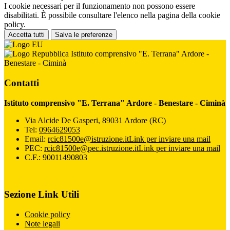
I cookie necessari per il funzionamento non possono essere
disabilitati. È possibile consultare l'elenco nella pagina della cookie
policy.
Accetta tutti
Salva le preferenze
Istituto comprensivo "E. Terrana" Ardore -
Benestare - Ciminà
Contatti
Istituto comprensivo "E. Terrana" Ardore - Benestare - Ciminà
Via Alcide De Gasperi, 89031 Ardore (RC)
Tel:
0964629053
Email:
rcic81500e@istruzione.it
Link per inviare una mail
PEC:
rcic81500e@pec.istruzione.it
Link per inviare una mail
C.F.: 90011490803
Sezione Link Utili
Cookie policy
Note legali