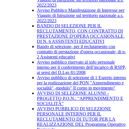
2022/2023
Avviso Pubblico Manifestazione di Interesse per
Viaggio di Istruzione sul territorio nazionale a.s.
2022/2023
BANDO DI SELEZIONE PER IL
RECLUTAMENTO, CON CONTRATTO DI
PRESTAZIONE D'OPERA OCCASIONALE,
DI N. 6 ASSISTENTI EDUCATIVI
Bando di selezione, per il reclutamento con
contratto di prestazione d'opera occasionale, di n.
2 Assistenti educativi
Avviso pubblico riservato al solo personale
interno per il conferimento dell’incarico di RSPP,
ai sensi del D.Lgs 81/2008
Avviso pubblico di selezione di 1 Esperto interno
per la realizzazione del PON "Apprendimento e
socialità" -modulo" Il corpo in movimento"
AVVISO DI SELEZIONE ALUNNI –
PROGETTO P.O.N.: “APPRENDIMENTO E
SOCIALITÀ”
AVVISO PUBBLICO DI SELEZIONE
PERSONALE INTERNO PER IL
RECLUTAMENTO DI TUTOR PER LA
REALIZZAZIONE DEL Programma Operativo