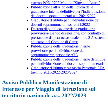
esterno PON 9707 Modulo "Sing and Learn"
Pubblicazione all'Albo della Scuola delle
graduatorie interne definitive per l'individuazione
dei docenti soprannumerari a.s. 2021/2022
Graduatorie d'Istituto per l'individuazione dei
docenti soprannumerari a.s. 2021/2022
Decreto di pubblicazione della graduatoria
provvisoria- Bando di selezione, con contratto di
prestazione d'opera occasionale, di n. 2 Assistenti
educativi nel Comune di Careri
Pubblicazione delle graduatorie interne
provvisorie per l'individuazione dei
soprannumerari personale ATA
Pubblicazione delle graduatorie interne definitive
per l'individuazione dei docenti soprannumerari
Graduatorie d'Istituto terza fascia Personale ATA
triennio 2021/2022-2023/2024
Avviso Pubblico Manifestazione di
Interesse per Viaggio di Istruzione sul
territorio nazionale a.s. 2022/2023