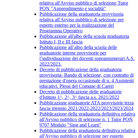
relativa all'Avviso pubblico di selezione Tutor
PON "Apprendimento e socialità"
Pubblicazione della graduatoria provvisoria
relativa all'Avviso pubblico di selezione per
esperto esterno per la realizzazione del
Programma Operativo
Pubblicazione all'albo della scuola graduatoria
Istituto I, II e III fascia
Pubblicazione all’albo della scuola delle
graduatorie interne provvisorie per
l’individuazione dei docenti soprannumerari A.S.
2022/2023.
Decreto di pubblicazione della graduatoria
provvisoria- Bando di selezione, con contratto di
prestazione d'opera occasionale di n. 4 Assistenti
educativi. Plessi del Comune di Careri
Decreto di pubblicazione delle graduatorie
d'Istituto 1^, 2^, 3^ fascia a.s. 2021/2022
Pubblicazione graduatorie ATA provvisorie terza
fascia triennio 2021/2022-2022/2023/2023/2024
Pubblicazione della graduatoria definitiva relativa
all'Avviso pubblico di selezione n. 1 Tutor PON
9707 Modulo "Sing and Learn"
Pubblicazione della graduatoria definitiva relativa
all'Avviso pubblico di selezione per esperto