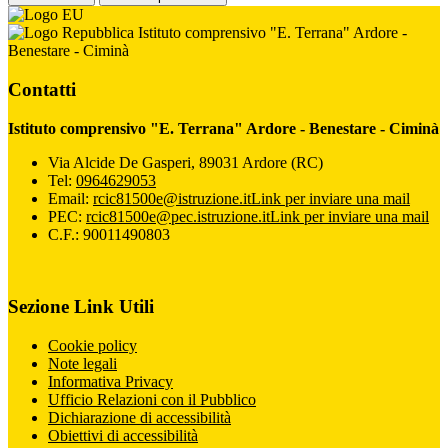
Istituto comprensivo "E. Terrana" Ardore -
Benestare - Ciminà
Contatti
Istituto comprensivo "E. Terrana" Ardore - Benestare - Ciminà
Via Alcide De Gasperi, 89031 Ardore (RC)
Tel:
0964629053
Email:
rcic81500e@istruzione.it
Link per inviare una mail
PEC:
rcic81500e@pec.istruzione.it
Link per inviare una mail
C.F.: 90011490803
Sezione Link Utili
Cookie policy
Note legali
Informativa Privacy
Ufficio Relazioni con il Pubblico
Dichiarazione di accessibilità
Obiettivi di accessibilità