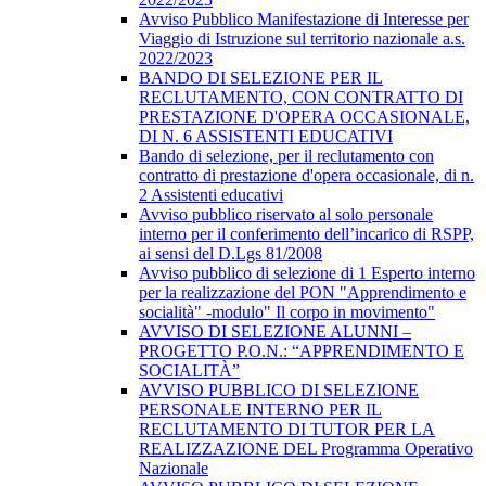
Avviso Pubblico Manifestazione di Interesse per
Viaggio di Istruzione sul territorio nazionale a.s.
2022/2023
BANDO DI SELEZIONE PER IL
RECLUTAMENTO, CON CONTRATTO DI
PRESTAZIONE D'OPERA OCCASIONALE,
DI N. 6 ASSISTENTI EDUCATIVI
Bando di selezione, per il reclutamento con
contratto di prestazione d'opera occasionale, di n.
2 Assistenti educativi
Avviso pubblico riservato al solo personale
interno per il conferimento dell’incarico di RSPP,
ai sensi del D.Lgs 81/2008
Avviso pubblico di selezione di 1 Esperto interno
per la realizzazione del PON "Apprendimento e
socialità" -modulo" Il corpo in movimento"
AVVISO DI SELEZIONE ALUNNI –
PROGETTO P.O.N.: “APPRENDIMENTO E
SOCIALITÀ”
AVVISO PUBBLICO DI SELEZIONE
PERSONALE INTERNO PER IL
RECLUTAMENTO DI TUTOR PER LA
REALIZZAZIONE DEL Programma Operativo
Nazionale