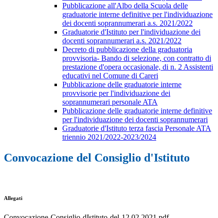
Pubblicazione all'Albo della Scuola delle
graduatorie interne definitive per l'individuazione
dei docenti soprannumerari a.s. 2021/2022
Graduatorie d'Istituto per l'individuazione dei
docenti soprannumerari a.s. 2021/2022
Decreto di pubblicazione della graduatoria
provvisoria- Bando di selezione, con contratto di
prestazione d'opera occasionale, di n. 2 Assistenti
educativi nel Comune di Careri
Pubblicazione delle graduatorie interne
provvisorie per l'individuazione dei
soprannumerari personale ATA
Pubblicazione delle graduatorie interne definitive
per l'individuazione dei docenti soprannumerari
Graduatorie d'Istituto terza fascia Personale ATA
triennio 2021/2022-2023/2024
Convocazione del Consiglio d'Istituto
Allegati
Convocazione-Consiglio-dIstituto-del-12.02.2021.pdf