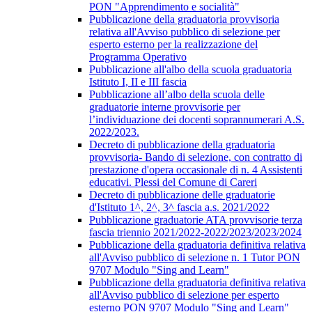
PON "Apprendimento e socialità"
Pubblicazione della graduatoria provvisoria
relativa all'Avviso pubblico di selezione per
esperto esterno per la realizzazione del
Programma Operativo
Pubblicazione all'albo della scuola graduatoria
Istituto I, II e III fascia
Pubblicazione all’albo della scuola delle
graduatorie interne provvisorie per
l’individuazione dei docenti soprannumerari A.S.
2022/2023.
Decreto di pubblicazione della graduatoria
provvisoria- Bando di selezione, con contratto di
prestazione d'opera occasionale di n. 4 Assistenti
educativi. Plessi del Comune di Careri
Decreto di pubblicazione delle graduatorie
d'Istituto 1^, 2^, 3^ fascia a.s. 2021/2022
Pubblicazione graduatorie ATA provvisorie terza
fascia triennio 2021/2022-2022/2023/2023/2024
Pubblicazione della graduatoria definitiva relativa
all'Avviso pubblico di selezione n. 1 Tutor PON
9707 Modulo "Sing and Learn"
Pubblicazione della graduatoria definitiva relativa
all'Avviso pubblico di selezione per esperto
esterno PON 9707 Modulo "Sing and Learn"