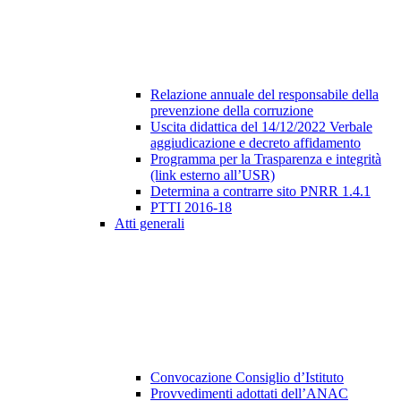
Relazione annuale del responsabile della
prevenzione della corruzione
Uscita didattica del 14/12/2022 Verbale
aggiudicazione e decreto affidamento
Programma per la Trasparenza e integrità
(link esterno all’USR)
Determina a contrarre sito PNRR 1.4.1
PTTI 2016-18
Atti generali
Convocazione Consiglio d’Istituto
Provvedimenti adottati dell’ANAC