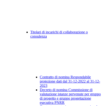
Titolari di incarichi di collaborazione o
consulenza
Contratto di nomina Respondabile
protezione dati dal 31-12-2022 al 31-12-
2023
Decreto di nomina Commissione di
valutazione istanze pervenute per gruppo
di progetto e gruppo progettazione
esecutiva PNRR