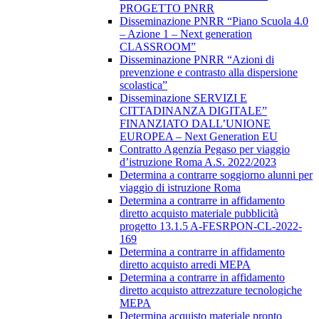
PROGETTO PNRR
Disseminazione PNRR “Piano Scuola 4.0
– Azione 1 – Next generation
CLASSROOM”
Disseminazione PNRR “Azioni di
prevenzione e contrasto alla dispersione
scolastica”
Disseminazione SERVIZI E
CITTADINANZA DIGITALE”
FINANZIATO DALL’UNIONE
EUROPEA – Next Generation EU
Contratto Agenzia Pegaso per viaggio
d’istruzione Roma A.S. 2022/2023
Determina a contrarre soggiorno alunni per
viaggio di istruzione Roma
Determina a contrarre in affidamento
diretto acquisto materiale pubblicità
progetto 13.1.5 A-FESRPON-CL-2022-
169
Determina a contrarre in affidamento
diretto acquisto arredi MEPA
Determina a contrarre in affidamento
diretto acquisto attrezzature tecnologiche
MEPA
Determina acquisto materiale pronto