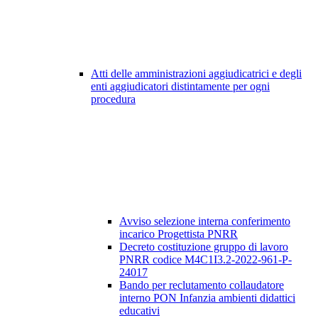
Atti delle amministrazioni aggiudicatrici e degli
enti aggiudicatori distintamente per ogni
procedura
Avviso selezione interna conferimento
incarico Progettista PNRR
Decreto costituzione gruppo di lavoro
PNRR codice M4C1I3.2-2022-961-P-
24017
Bando per reclutamento collaudatore
interno PON Infanzia ambienti didattici
educativi