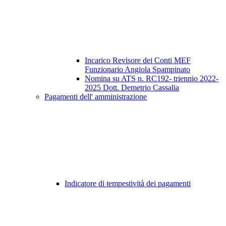
Incarico Revisore dei Conti MEF
Funzionario Angiola Spampinato
Nomina su ATS n. RC192- triennio 2022-
2025 Dott. Demetrio Cassalia
Pagamenti dell' amministrazione
Indicatore di tempestività dei pagamenti