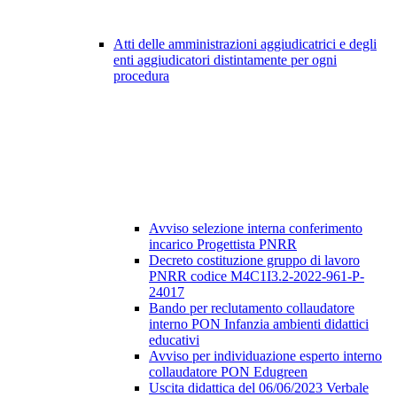
Atti delle amministrazioni aggiudicatrici e degli
enti aggiudicatori distintamente per ogni
procedura
Avviso selezione interna conferimento
incarico Progettista PNRR
Decreto costituzione gruppo di lavoro
PNRR codice M4C1I3.2-2022-961-P-
24017
Bando per reclutamento collaudatore
interno PON Infanzia ambienti didattici
educativi
Avviso per individuazione esperto interno
collaudatore PON Edugreen
Uscita didattica del 06/06/2023 Verbale