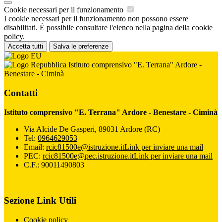
Cookie necessari per il funzionamento
I cookie necessari per il funzionamento non possono essere
disabilitati. È possibile consultare l'elenco nella pagina della cookie
policy.
Accetta tutti
Salva le preferenze
Istituto comprensivo "E. Terrana" Ardore -
Benestare - Ciminà
Contatti
Istituto comprensivo "E. Terrana" Ardore - Benestare - Ciminà
Via Alcide De Gasperi, 89031 Ardore (RC)
Tel:
0964629053
Email:
rcic81500e@istruzione.it
Link per inviare una mail
PEC:
rcic81500e@pec.istruzione.it
Link per inviare una mail
C.F.: 90011490803
Sezione Link Utili
Cookie policy