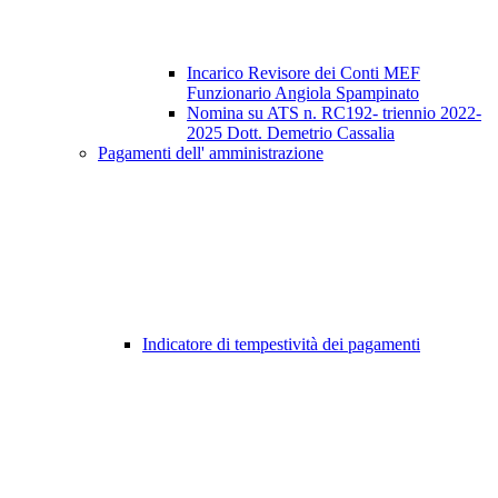
Incarico Revisore dei Conti MEF
Funzionario Angiola Spampinato
Nomina su ATS n. RC192- triennio 2022-
2025 Dott. Demetrio Cassalia
Pagamenti dell' amministrazione
Indicatore di tempestività dei pagamenti