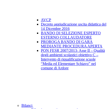
AVCP
Decreto aggiudicazione uscita didattica del
14 Dicembre 2016
BANDO DI SELEZIONE ESPERTO
ESTERNO COLLAUDATORE
PROROGA BANDO DI GARA
MEDIANTE PROCEDURA APERTA
PON FESR 2007/2013- Asse II – Qualità
degli ambienti scolastici obiettivo C –
Intervento di riqualificazione scuole
“Media ed Elementare Schiavo” nel
comune di Ardore
Bilanci