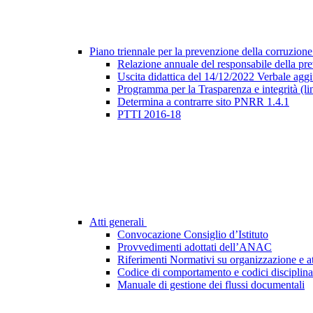
Piano triennale per la prevenzione della corruzione
Relazione annuale del responsabile della pr
Uscita didattica del 14/12/2022 Verbale agg
Programma per la Trasparenza e integrità (l
Determina a contrarre sito PNRR 1.4.1
PTTI 2016-18
Atti generali
Convocazione Consiglio d’Istituto
Provvedimenti adottati dell’ANAC
Riferimenti Normativi su organizzazione e at
Codice di comportamento e codici disciplina
Manuale di gestione dei flussi documentali