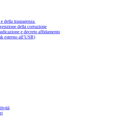
 e della trasparenza
evenzione della corruzione
iudicazione e decreto affidamento
ink esterno all’USR)
tività
ri