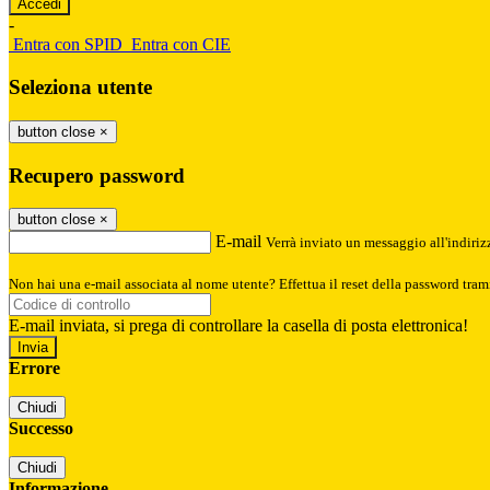
-
Entra con SPID
Entra con CIE
Seleziona utente
button close
×
Recupero password
button close
×
E-mail
Verrà inviato un messaggio all'indirizz
Non hai una e-mail associata al nome utente? Effettua il reset della password tram
E-mail inviata, si prega di controllare la casella di posta elettronica!
Errore
Chiudi
Successo
Chiudi
Informazione