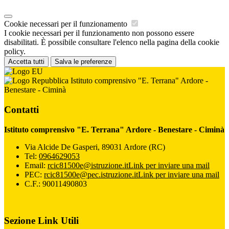
Cookie necessari per il funzionamento
I cookie necessari per il funzionamento non possono essere
disabilitati. È possibile consultare l'elenco nella pagina della cookie
policy.
Accetta tutti
Salva le preferenze
Istituto comprensivo "E. Terrana" Ardore -
Benestare - Ciminà
Contatti
Istituto comprensivo "E. Terrana" Ardore - Benestare - Ciminà
Via Alcide De Gasperi, 89031 Ardore (RC)
Tel:
0964629053
Email:
rcic81500e@istruzione.it
Link per inviare una mail
PEC:
rcic81500e@pec.istruzione.it
Link per inviare una mail
C.F.: 90011490803
Sezione Link Utili