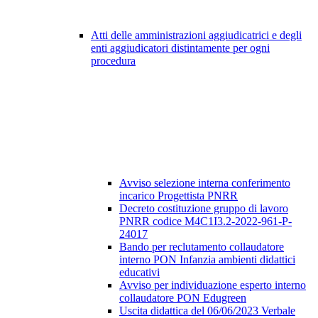
Atti delle amministrazioni aggiudicatrici e degli
enti aggiudicatori distintamente per ogni
procedura
Avviso selezione interna conferimento
incarico Progettista PNRR
Decreto costituzione gruppo di lavoro
PNRR codice M4C1I3.2-2022-961-P-
24017
Bando per reclutamento collaudatore
interno PON Infanzia ambienti didattici
educativi
Avviso per individuazione esperto interno
collaudatore PON Edugreen
Uscita didattica del 06/06/2023 Verbale