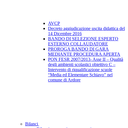
AVCP
Decreto aggiudicazione uscita didattica del
14 Dicembre 2016
BANDO DI SELEZIONE ESPERTO
ESTERNO COLLAUDATORE
PROROGA BANDO DI GARA
MEDIANTE PROCEDURA APERTA
PON FESR 2007/2013- Asse II – Qualità
degli ambienti scolastici obiettivo C –
Intervento di riqualificazione scuole
“Media ed Elementare Schiavo” nel
comune di Ardore
Bilanci