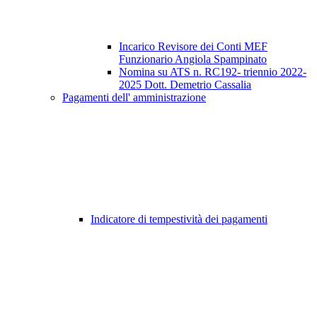
Incarico Revisore dei Conti MEF
Funzionario Angiola Spampinato
Nomina su ATS n. RC192- triennio 2022-
2025 Dott. Demetrio Cassalia
Pagamenti dell' amministrazione
Indicatore di tempestività dei pagamenti