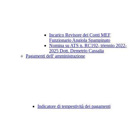
Incarico Revisore dei Conti MEF
Funzionario Angiola Spampinato
Nomina su ATS n. RC192- triennio 2022-
2025 Dott. Demetrio Cassalia
Pagamenti dell' amministrazione
Indicatore di tempestività dei pagamenti