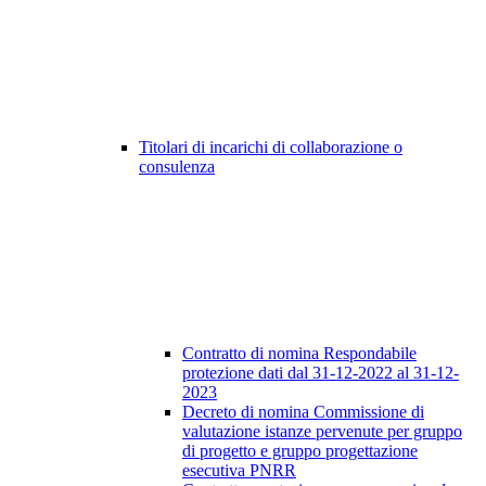
Titolari di incarichi di collaborazione o
consulenza
Contratto di nomina Respondabile
protezione dati dal 31-12-2022 al 31-12-
2023
Decreto di nomina Commissione di
valutazione istanze pervenute per gruppo
di progetto e gruppo progettazione
esecutiva PNRR