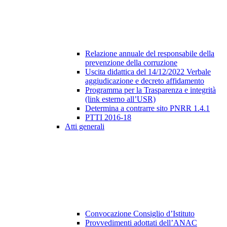
Relazione annuale del responsabile della
prevenzione della corruzione
Uscita didattica del 14/12/2022 Verbale
aggiudicazione e decreto affidamento
Programma per la Trasparenza e integrità
(link esterno all’USR)
Determina a contrarre sito PNRR 1.4.1
PTTI 2016-18
Atti generali
Convocazione Consiglio d’Istituto
Provvedimenti adottati dell’ANAC