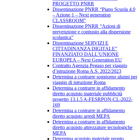
PROGETTO PNRR
Disseminazione PNRR “Piano Scuola 4.0
– Azione 1 – Next generation
CLASSROOM”
Disseminazione PNRR “Azioni di
prevenzione e contrasto alla dispersione
scolastica”
Disseminazione SERVIZI E
CITTADINANZA DIGITALE”
FINANZIATO DALL’UNIONE
EUROPEA – Next Generation EU
Contratto Agenzia Pegaso per viaggio
d’istruzione Roma A.S. 2022/2023
Determina a contrarre soggiorno alunni per
viaggio di istruzione Roma
Determina a contrarre in affidamento
diretto acquisto materiale pubblicità
progetto 13.1.5 A-FESRPON-CL-2022-
169
Determina a contrarre in affidamento
diretto acquisto arredi MEPA
Determina a contrarre in affidamento
diretto acquisto attrezzature tecnologiche
MEPA
Determina acquisto materiale pronto