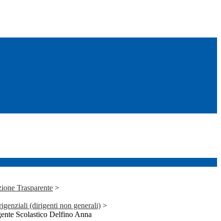
ione Trasparente
>
irigenziali (dirigenti non generali)
>
gente Scolastico Delfino Anna