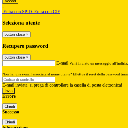
-
Entra con SPID
Entra con CIE
Seleziona utente
button close
×
Recupero password
button close
×
E-mail
Verrà inviato un messaggio all'indirizz
Non hai una e-mail associata al nome utente? Effettua il reset della password tram
E-mail inviata, si prega di controllare la casella di posta elettronica!
Errore
Chiudi
Successo
Chiudi
Informazione