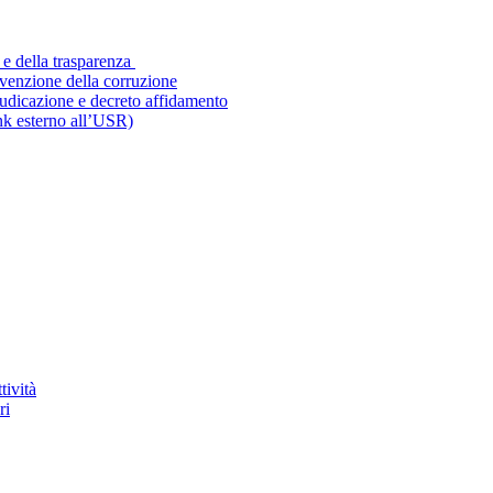
 e della trasparenza
evenzione della corruzione
iudicazione e decreto affidamento
ink esterno all’USR)
tività
ri