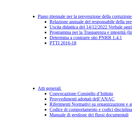
Piano triennale per la prevenzione della corruzione
Relazione annuale del responsabile della pr
Uscita didattica del 14/12/2022 Verbale agg
Programma per la Trasparenza e integrità (l
Determina a contrarre sito PNRR 1.4.1
PTTI 2016-18
Atti generali
Convocazione Consiglio d’Istituto
Provvedimenti adottati dell’ANAC
Riferimenti Normativi su organizzazione e at
Codice di comportamento e codici disciplina
Manuale di gestione dei flussi documentali