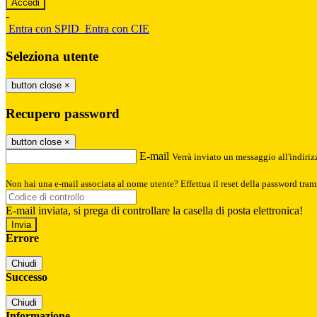
-
Entra con SPID
Entra con CIE
Seleziona utente
button close
×
Recupero password
button close
×
E-mail
Verrà inviato un messaggio all'indirizz
Non hai una e-mail associata al nome utente? Effettua il reset della password tram
E-mail inviata, si prega di controllare la casella di posta elettronica!
Errore
Chiudi
Successo
Chiudi
Informazione