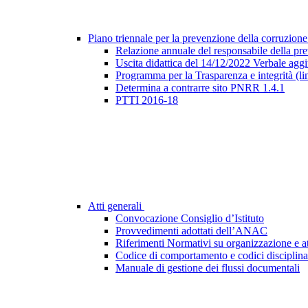
Piano triennale per la prevenzione della corruzione
Relazione annuale del responsabile della pr
Uscita didattica del 14/12/2022 Verbale agg
Programma per la Trasparenza e integrità (l
Determina a contrarre sito PNRR 1.4.1
PTTI 2016-18
Atti generali
Convocazione Consiglio d’Istituto
Provvedimenti adottati dell’ANAC
Riferimenti Normativi su organizzazione e at
Codice di comportamento e codici disciplina
Manuale di gestione dei flussi documentali