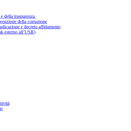
 e della trasparenza
evenzione della corruzione
iudicazione e decreto affidamento
ink esterno all’USR)
tività
ri