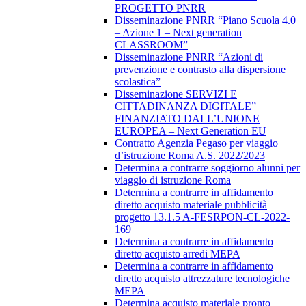
PROGETTO PNRR
Disseminazione PNRR “Piano Scuola 4.0
– Azione 1 – Next generation
CLASSROOM”
Disseminazione PNRR “Azioni di
prevenzione e contrasto alla dispersione
scolastica”
Disseminazione SERVIZI E
CITTADINANZA DIGITALE”
FINANZIATO DALL’UNIONE
EUROPEA – Next Generation EU
Contratto Agenzia Pegaso per viaggio
d’istruzione Roma A.S. 2022/2023
Determina a contrarre soggiorno alunni per
viaggio di istruzione Roma
Determina a contrarre in affidamento
diretto acquisto materiale pubblicità
progetto 13.1.5 A-FESRPON-CL-2022-
169
Determina a contrarre in affidamento
diretto acquisto arredi MEPA
Determina a contrarre in affidamento
diretto acquisto attrezzature tecnologiche
MEPA
Determina acquisto materiale pronto