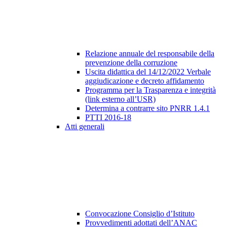
Relazione annuale del responsabile della
prevenzione della corruzione
Uscita didattica del 14/12/2022 Verbale
aggiudicazione e decreto affidamento
Programma per la Trasparenza e integrità
(link esterno all’USR)
Determina a contrarre sito PNRR 1.4.1
PTTI 2016-18
Atti generali
Convocazione Consiglio d’Istituto
Provvedimenti adottati dell’ANAC