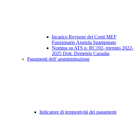
Incarico Revisore dei Conti MEF
Funzionario Angiola Spampinato
Nomina su ATS n. RC192- triennio 2022-
2025 Dott. Demetrio Cassalia
Pagamenti dell' amministrazione
Indicatore di tempestività dei pagamenti