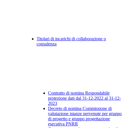
Titolari di incarichi di collaborazione o
consulenza
Contratto di nomina Respondabile
protezione dati dal 31-12-2022 al 31-12-
2023
Decreto di nomina Commissione di
valutazione istanze pervenute per gruppo
di progetto e gruppo progettazione
esecutiva PNRR