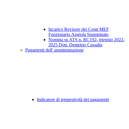
Incarico Revisore dei Conti MEF
Funzionario Angiola Spampinato
Nomina su ATS n. RC192- triennio 2022-
2025 Dott. Demetrio Cassalia
Pagamenti dell' amministrazione
Indicatore di tempestività dei pagamenti