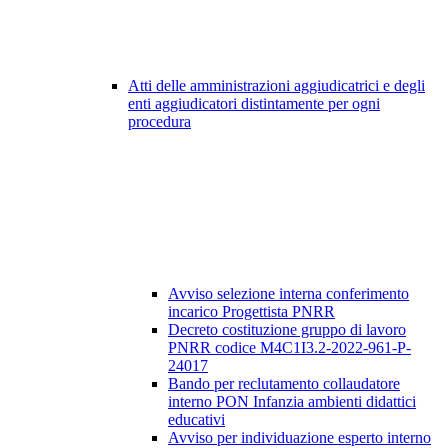
Atti delle amministrazioni aggiudicatrici e degli
enti aggiudicatori distintamente per ogni
procedura
Avviso selezione interna conferimento
incarico Progettista PNRR
Decreto costituzione gruppo di lavoro
PNRR codice M4C1I3.2-2022-961-P-
24017
Bando per reclutamento collaudatore
interno PON Infanzia ambienti didattici
educativi
Avviso per individuazione esperto interno