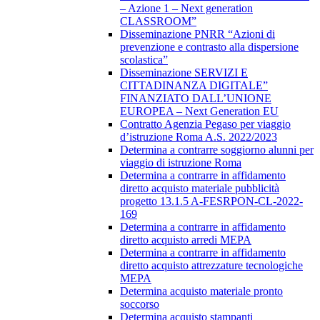
– Azione 1 – Next generation
CLASSROOM”
Disseminazione PNRR “Azioni di
prevenzione e contrasto alla dispersione
scolastica”
Disseminazione SERVIZI E
CITTADINANZA DIGITALE”
FINANZIATO DALL’UNIONE
EUROPEA – Next Generation EU
Contratto Agenzia Pegaso per viaggio
d’istruzione Roma A.S. 2022/2023
Determina a contrarre soggiorno alunni per
viaggio di istruzione Roma
Determina a contrarre in affidamento
diretto acquisto materiale pubblicità
progetto 13.1.5 A-FESRPON-CL-2022-
169
Determina a contrarre in affidamento
diretto acquisto arredi MEPA
Determina a contrarre in affidamento
diretto acquisto attrezzature tecnologiche
MEPA
Determina acquisto materiale pronto
soccorso
Determina acquisto stampanti