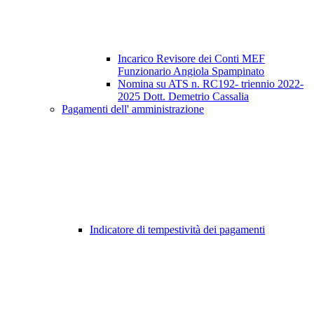
Incarico Revisore dei Conti MEF
Funzionario Angiola Spampinato
Nomina su ATS n. RC192- triennio 2022-
2025 Dott. Demetrio Cassalia
Pagamenti dell' amministrazione
Indicatore di tempestività dei pagamenti