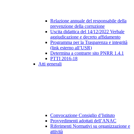
Relazione annuale del responsabile della
prevenzione della corruzione
Uscita didattica del 14/12/2022 Verbale
aggiudicazione e decreto affidamento
Programma per la Trasparenza e integrità
(link esterno all’USR)
Determina a contrarre sito PNRR 1.4.1
PTTI 2016-18
Atti generali
Convocazione Consiglio d’Istituto
Provvedimenti adottati dell’ANAC
Riferimenti Normativi su organizzazione e
attività