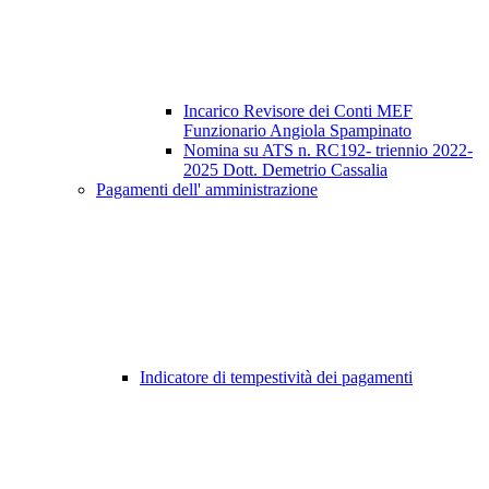
Incarico Revisore dei Conti MEF
Funzionario Angiola Spampinato
Nomina su ATS n. RC192- triennio 2022-
2025 Dott. Demetrio Cassalia
Pagamenti dell' amministrazione
Indicatore di tempestività dei pagamenti