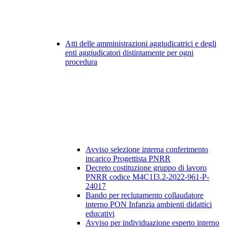
Atti delle amministrazioni aggiudicatrici e degli
enti aggiudicatori distintamente per ogni
procedura
Avviso selezione interna conferimento
incarico Progettista PNRR
Decreto costituzione gruppo di lavoro
PNRR codice M4C1I3.2-2022-961-P-
24017
Bando per reclutamento collaudatore
interno PON Infanzia ambienti didattici
educativi
Avviso per individuazione esperto interno