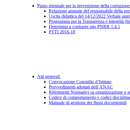
Piano triennale per la prevenzione della corruzione
Relazione annuale del responsabile della pr
Uscita didattica del 14/12/2022 Verbale agg
Programma per la Trasparenza e integrità (l
Determina a contrarre sito PNRR 1.4.1
PTTI 2016-18
Atti generali
Convocazione Consiglio d’Istituto
Provvedimenti adottati dell’ANAC
Riferimenti Normativi su organizzazione e at
Codice di comportamento e codici disciplina
Manuale di gestione dei flussi documentali