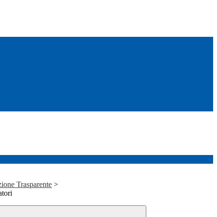
ione Trasparente
>
atori