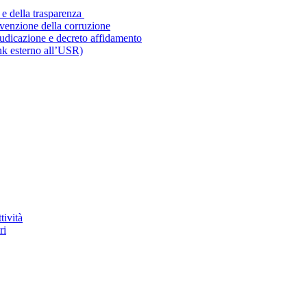
 e della trasparenza
evenzione della corruzione
iudicazione e decreto affidamento
ink esterno all’USR)
tività
ri