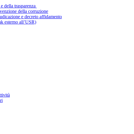
 e della trasparenza
evenzione della corruzione
iudicazione e decreto affidamento
ink esterno all’USR)
tività
ri