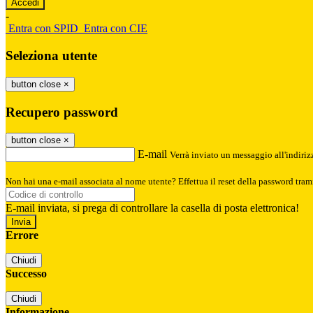
-
Entra con SPID
Entra con CIE
Seleziona utente
button close
×
Recupero password
button close
×
E-mail
Verrà inviato un messaggio all'indirizz
Non hai una e-mail associata al nome utente? Effettua il reset della password tram
E-mail inviata, si prega di controllare la casella di posta elettronica!
Errore
Chiudi
Successo
Chiudi
Informazione