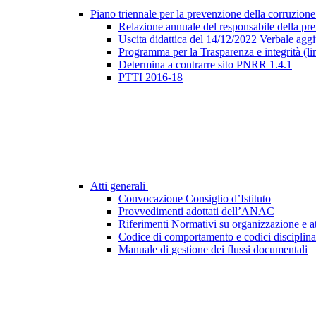
Piano triennale per la prevenzione della corruzione
Relazione annuale del responsabile della pr
Uscita didattica del 14/12/2022 Verbale agg
Programma per la Trasparenza e integrità (l
Determina a contrarre sito PNRR 1.4.1
PTTI 2016-18
Atti generali
Convocazione Consiglio d’Istituto
Provvedimenti adottati dell’ANAC
Riferimenti Normativi su organizzazione e at
Codice di comportamento e codici disciplina
Manuale di gestione dei flussi documentali