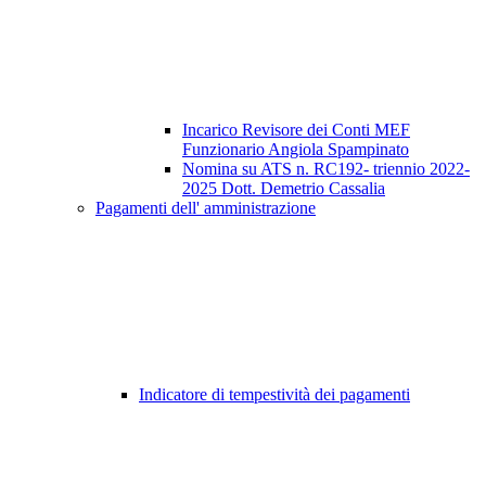
Incarico Revisore dei Conti MEF
Funzionario Angiola Spampinato
Nomina su ATS n. RC192- triennio 2022-
2025 Dott. Demetrio Cassalia
Pagamenti dell' amministrazione
Indicatore di tempestività dei pagamenti