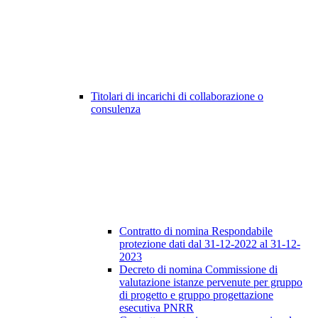
Titolari di incarichi di collaborazione o
consulenza
Contratto di nomina Respondabile
protezione dati dal 31-12-2022 al 31-12-
2023
Decreto di nomina Commissione di
valutazione istanze pervenute per gruppo
di progetto e gruppo progettazione
esecutiva PNRR