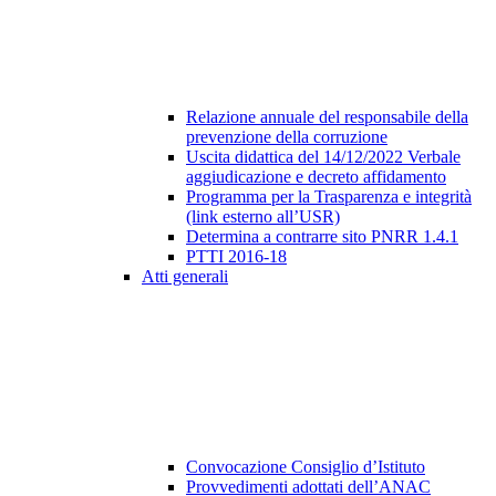
Relazione annuale del responsabile della
prevenzione della corruzione
Uscita didattica del 14/12/2022 Verbale
aggiudicazione e decreto affidamento
Programma per la Trasparenza e integrità
(link esterno all’USR)
Determina a contrarre sito PNRR 1.4.1
PTTI 2016-18
Atti generali
Convocazione Consiglio d’Istituto
Provvedimenti adottati dell’ANAC