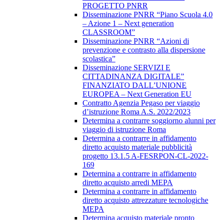
PROGETTO PNRR
Disseminazione PNRR “Piano Scuola 4.0
– Azione 1 – Next generation
CLASSROOM”
Disseminazione PNRR “Azioni di
prevenzione e contrasto alla dispersione
scolastica”
Disseminazione SERVIZI E
CITTADINANZA DIGITALE”
FINANZIATO DALL’UNIONE
EUROPEA – Next Generation EU
Contratto Agenzia Pegaso per viaggio
d’istruzione Roma A.S. 2022/2023
Determina a contrarre soggiorno alunni per
viaggio di istruzione Roma
Determina a contrarre in affidamento
diretto acquisto materiale pubblicità
progetto 13.1.5 A-FESRPON-CL-2022-
169
Determina a contrarre in affidamento
diretto acquisto arredi MEPA
Determina a contrarre in affidamento
diretto acquisto attrezzature tecnologiche
MEPA
Determina acquisto materiale pronto