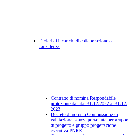
Titolari di incarichi di collaborazione o
consulenza
Contratto di nomina Respondabile
protezione dati dal 31-12-2022 al 31-12-
2023
Decreto di nomina Commissione di
valutazione istanze pervenute per gruppo
di progetto e gruppo progettazione
esecutiva PNRR