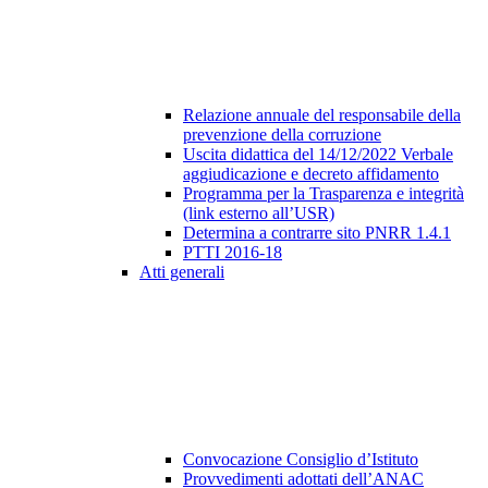
Relazione annuale del responsabile della
prevenzione della corruzione
Uscita didattica del 14/12/2022 Verbale
aggiudicazione e decreto affidamento
Programma per la Trasparenza e integrità
(link esterno all’USR)
Determina a contrarre sito PNRR 1.4.1
PTTI 2016-18
Atti generali
Convocazione Consiglio d’Istituto
Provvedimenti adottati dell’ANAC