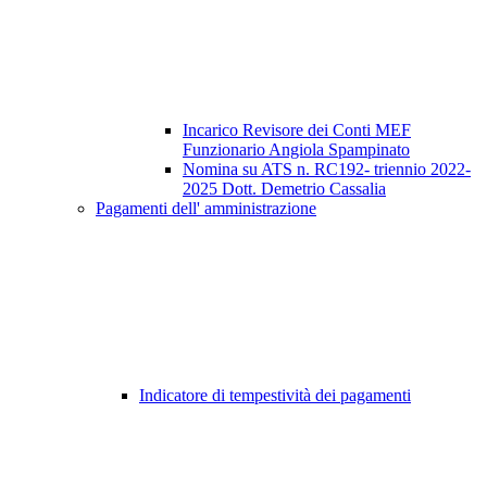
Incarico Revisore dei Conti MEF
Funzionario Angiola Spampinato
Nomina su ATS n. RC192- triennio 2022-
2025 Dott. Demetrio Cassalia
Pagamenti dell' amministrazione
Indicatore di tempestività dei pagamenti