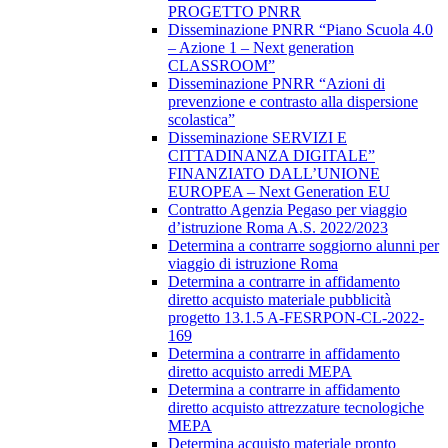
PROGETTO PNRR
Disseminazione PNRR “Piano Scuola 4.0
– Azione 1 – Next generation
CLASSROOM”
Disseminazione PNRR “Azioni di
prevenzione e contrasto alla dispersione
scolastica”
Disseminazione SERVIZI E
CITTADINANZA DIGITALE”
FINANZIATO DALL’UNIONE
EUROPEA – Next Generation EU
Contratto Agenzia Pegaso per viaggio
d’istruzione Roma A.S. 2022/2023
Determina a contrarre soggiorno alunni per
viaggio di istruzione Roma
Determina a contrarre in affidamento
diretto acquisto materiale pubblicità
progetto 13.1.5 A-FESRPON-CL-2022-
169
Determina a contrarre in affidamento
diretto acquisto arredi MEPA
Determina a contrarre in affidamento
diretto acquisto attrezzature tecnologiche
MEPA
Determina acquisto materiale pronto