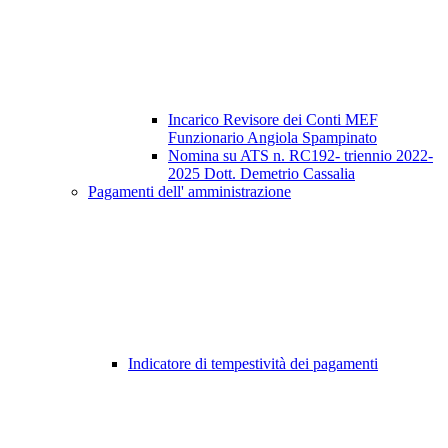
Incarico Revisore dei Conti MEF
Funzionario Angiola Spampinato
Nomina su ATS n. RC192- triennio 2022-
2025 Dott. Demetrio Cassalia
Pagamenti dell' amministrazione
Indicatore di tempestività dei pagamenti