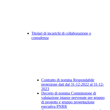
Titolari di incarichi di collaborazione o
consulenza
Contratto di nomina Respondabile
protezione dati dal 31-12-2022 al 31-12-
2023
Decreto di nomina Commissione di
valutazione istanze pervenute per gruppo
di progetto e gruppo progettazione
esecutiva PNRR