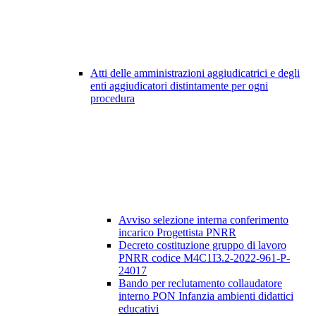
Atti delle amministrazioni aggiudicatrici e degli
enti aggiudicatori distintamente per ogni
procedura
Avviso selezione interna conferimento
incarico Progettista PNRR
Decreto costituzione gruppo di lavoro
PNRR codice M4C1I3.2-2022-961-P-
24017
Bando per reclutamento collaudatore
interno PON Infanzia ambienti didattici
educativi