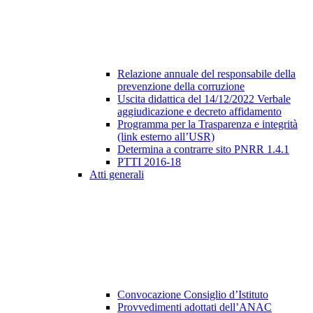
Relazione annuale del responsabile della
prevenzione della corruzione
Uscita didattica del 14/12/2022 Verbale
aggiudicazione e decreto affidamento
Programma per la Trasparenza e integrità
(link esterno all’USR)
Determina a contrarre sito PNRR 1.4.1
PTTI 2016-18
Atti generali
Convocazione Consiglio d’Istituto
Provvedimenti adottati dell’ANAC