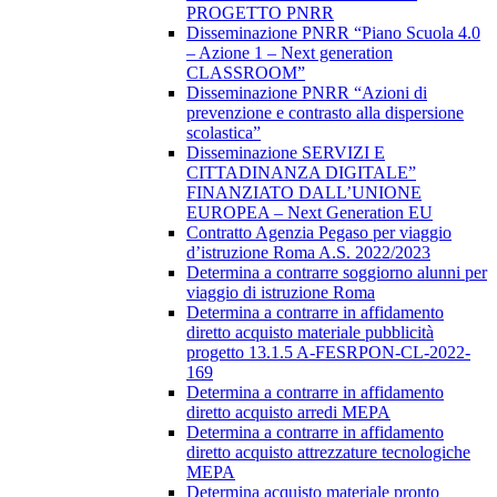
PROGETTO PNRR
Disseminazione PNRR “Piano Scuola 4.0
– Azione 1 – Next generation
CLASSROOM”
Disseminazione PNRR “Azioni di
prevenzione e contrasto alla dispersione
scolastica”
Disseminazione SERVIZI E
CITTADINANZA DIGITALE”
FINANZIATO DALL’UNIONE
EUROPEA – Next Generation EU
Contratto Agenzia Pegaso per viaggio
d’istruzione Roma A.S. 2022/2023
Determina a contrarre soggiorno alunni per
viaggio di istruzione Roma
Determina a contrarre in affidamento
diretto acquisto materiale pubblicità
progetto 13.1.5 A-FESRPON-CL-2022-
169
Determina a contrarre in affidamento
diretto acquisto arredi MEPA
Determina a contrarre in affidamento
diretto acquisto attrezzature tecnologiche
MEPA
Determina acquisto materiale pronto