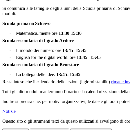
Si comunica alle famiglie degli alunni della Scuola primaria di Schiavo
moduli:
Scuola primaria Schiavo
·
M
a
tem
a
t
i
ca
..m
e
n
t
e ore
13:30-15:30
Scuola secondaria di I grado Ardore
·
Il mondo dei numeri: ore
13:45- 15:45
·
English for the digital world: ore
13:45- 15:45
Scuola secondaria di I grado Benestare
·
La bottega delle idee:
13:45- 15:45
Resta inteso che il calendario delle lezioni (i giorni stabiliti)
rimane inv
Tutti gli altri moduli manterranno l’orario e la calendarizzazione del
Inoltre si precisa che, per motivi organizzativi, le date e gli orari pot
Notizie
Questo sito o gli strumenti terzi da questo utilizzati si avvalgono di coo