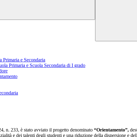
la Primaria e Secondaria
la Primaria e Scuola Secondaria di I grado
dore
entamento
Secondaria
4, n. 233, è stato avviato il progetto denominato
“Orientamento”,
dest
zialità e dei talenti degli studenti e una riduzione della dispersione e d