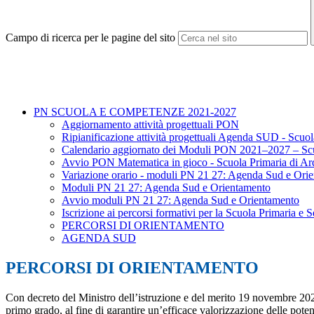
Campo di ricerca per le pagine del sito
PN SCUOLA E COMPETENZE 2021-2027
Aggiornamento attività progettuali PON
Ripianificazione attività progettuali Agenda SUD - Scuo
Calendario aggiornato dei Moduli PON 2021–2027 – Scuo
Avvio PON Matematica in gioco - Scuola Primaria di Ar
Variazione orario - moduli PN 21 27: Agenda Sud e Ori
Moduli PN 21 27: Agenda Sud e Orientamento
Avvio moduli PN 21 27: Agenda Sud e Orientamento
Iscrizione ai percorsi formativi per la Scuola Primaria e 
PERCORSI DI ORIENTAMENTO
AGENDA SUD
PERCORSI DI ORIENTAMENTO
Con decreto del Ministro dell’istruzione e del merito 19 novembre 202
primo grado, al fine di garantire un’efficace valorizzazione delle poten