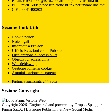
Email:
rcic81500e@istruzione.it
Link per inviare una mail
PEC:
rcic81500e@pec.istruzione.it
Link per inviare una mail
C.F.: 90011490803
Sezione Link Utili
Cookie policy
Note legali
Informativa Privacy
Ufficio Relazioni con il Pubblico
Dichiarazione di accessibilità
Obiettivi di accessibilità
Whistleblowing
Gestione consensi cookie
Amministrazione trasparente
Pagina visualizzata
244
volte
Sezione Copyright
Copyright 2026 | Engineered and powered by Gruppo Spaggiari
Parma S.p.A. | Divisione Publishing & New Social Media