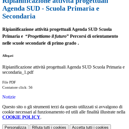
Ripianificazione attività progettuali
Agenda SUD - Scuola Primaria e
Secondaria
Ripianificazione attività progettuali
Agenda SUD Scuola
Primaria e
“
Pro
g
e
tt
i
am
o
i
l
futu
ro
” Percorsi
di or
i
e
n
t
a
m
e
n
t
o
nel
l
e scuo
l
e
s
e
c
o
n
d
a
r
ie
d
i pri
m
o
g
rad
o
.
Allegati
Ripianificazione attività progettuali Agenda SUD Scuola Primaria e
secondaria_1.pdf
File PDF
Contatore click: 56
Notizie
Questo sito o gli strumenti terzi da questo utilizzati si avvalgono di
cookie necessari al funzionamento ed utili alle finalità illustrate nella
COOKIE POLICY
.
Personalizza
Rifiuta tutti
i cookies
Accetta tutti
i cookies