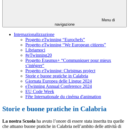
Menu di
navigazione
Internazionalizzazione
Progetto eTwinning “Eurochefs”
Progetto eTwinning “We European citizens”
Libriamoci
#eTwinning20
Progetto Erasmus+ “Communiquer pour mieux
s’intégrer"
Progetto eTwinning: Christmas project
Storie e buone pratiche in Calabria
Giornata Europea delle Lingue 2024
eTwinning Annual Conference 2024
EU Code Week
Fête Internationale du cinéma d'animation
Storie e buone pratiche in Calabria
La nostra Scuola
ha avuto l’onore di essere stata inserita tra quelle
che attuano buone pratiche in Calabria nell’ambito delle attività di