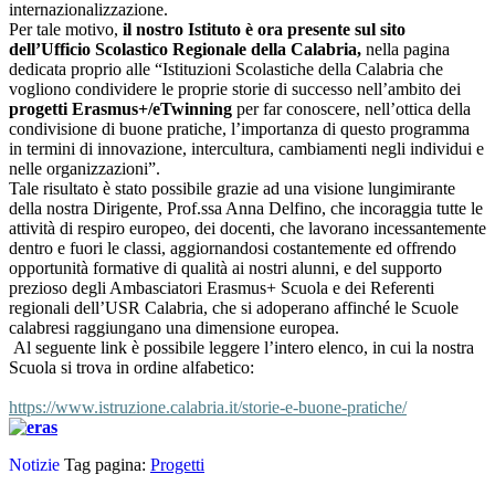
internazionalizzazione.
Per tale motivo,
il nostro Istituto è ora presente sul sito
dell’Ufficio Scolastico Regionale della Calabria,
nella pagina
dedicata proprio alle “Istituzioni Scolastiche della Calabria che
vogliono condividere le proprie storie di successo nell’ambito dei
progetti Erasmus+/eTwinning
per far conoscere, nell’ottica della
condivisione di buone pratiche, l’importanza di questo programma
in termini di innovazione, intercultura, cambiamenti negli individui e
nelle organizzazioni”.
Tale risultato è stato possibile grazie ad una visione lungimirante
della nostra Dirigente, Prof.ssa Anna Delfino, che incoraggia tutte le
attività di respiro europeo, dei docenti, che lavorano incessantemente
dentro e fuori le classi, aggiornandosi costantemente ed offrendo
opportunità formative di qualità ai nostri alunni, e del supporto
prezioso degli Ambasciatori Erasmus+ Scuola e dei Referenti
regionali dell’USR Calabria, che si adoperano affinché le Scuole
calabresi raggiungano una dimensione europea.
Al seguente link è possibile leggere l’intero elenco, in cui la nostra
Scuola si trova in ordine alfabetico:
https://www.istruzione.calabria.it/storie-e-buone-pratiche/
Notizie
Tag pagina:
Progetti