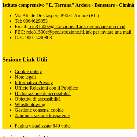
Istituto comprensivo "E. Terrana" Ardore - Benestare - Ciminà
Via Alcide De Gasperi, 89031 Ardore (RC)
Tel:
0964629053
Email:
rcic81500e@istruzione.it
Link per inviare una mail
PEC:
rcic81500e@pec.istruzione.it
Link per inviare una mail
C.F.: 90011490803
Sezione Link Utili
Cookie policy
Note legali
Informativa Privacy
Ufficio Relazioni con il Pubblico
Dichiarazione di accessibilità
Obiettivi di accessibilità
Whistleblowing
Gestione consensi cookie
Amministrazione trasparente
Pagina visualizzata
640
volte