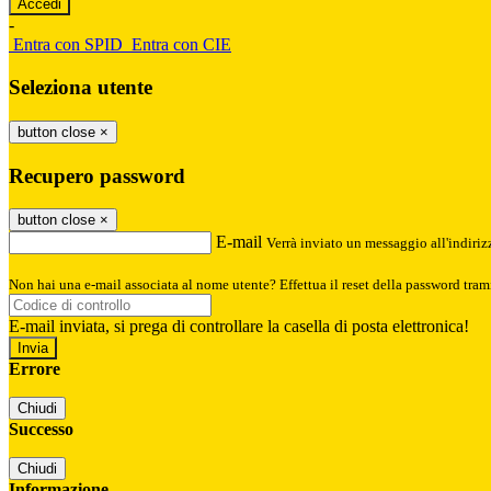
-
Entra con SPID
Entra con CIE
Seleziona utente
button close
×
Recupero password
button close
×
E-mail
Verrà inviato un messaggio all'indirizz
Non hai una e-mail associata al nome utente? Effettua il reset della password tram
E-mail inviata, si prega di controllare la casella di posta elettronica!
Errore
Chiudi
Successo
Chiudi
Informazione