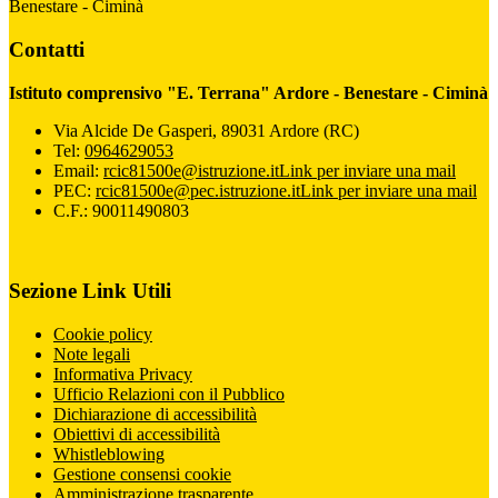
Benestare - Ciminà
Contatti
Istituto comprensivo "E. Terrana" Ardore - Benestare - Ciminà
Via Alcide De Gasperi, 89031 Ardore (RC)
Tel:
0964629053
Email:
rcic81500e@istruzione.it
Link per inviare una mail
PEC:
rcic81500e@pec.istruzione.it
Link per inviare una mail
C.F.: 90011490803
Sezione Link Utili
Cookie policy
Note legali
Informativa Privacy
Ufficio Relazioni con il Pubblico
Dichiarazione di accessibilità
Obiettivi di accessibilità
Whistleblowing
Gestione consensi cookie
Amministrazione trasparente