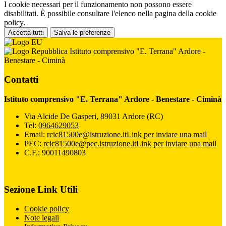
I cookie necessari per il funzionamento non possono essere
disabilitati. È possibile consultare l'elenco nella pagina della cookie
policy.
Accetta tutti
Salva le preferenze
Istituto comprensivo "E. Terrana" Ardore -
Benestare - Ciminà
Contatti
Istituto comprensivo "E. Terrana" Ardore - Benestare - Ciminà
Via Alcide De Gasperi, 89031 Ardore (RC)
Tel:
0964629053
Email:
rcic81500e@istruzione.it
Link per inviare una mail
PEC:
rcic81500e@pec.istruzione.it
Link per inviare una mail
C.F.: 90011490803
Sezione Link Utili
Cookie policy
Note legali