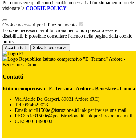
Per conoscere quali sono i cookie necessari al funzionamento potete
visionare la
COOKIE POLICY
.
Cookie necessari per il funzionamento
I cookie necessari per il funzionamento non possono essere
disabilitati. È possibile consultare l'elenco nella pagina della cookie
policy.
Accetta tutti
Salva le preferenze
Istituto comprensivo "E. Terrana" Ardore -
Benestare - Ciminà
Contatti
Istituto comprensivo "E. Terrana" Ardore - Benestare - Ciminà
Via Alcide De Gasperi, 89031 Ardore (RC)
Tel:
0964629053
Email:
rcic81500e@istruzione.it
Link per inviare una mail
PEC:
rcic81500e@pec.istruzione.it
Link per inviare una mail
C.F.: 90011490803