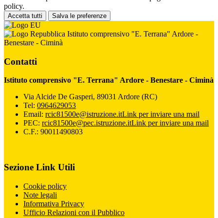
policy.
Accetta tutti
Salva le preferenze
Istituto comprensivo "E. Terrana" Ardore -
Benestare - Ciminà
Contatti
Istituto comprensivo "E. Terrana" Ardore - Benestare - Ciminà
Via Alcide De Gasperi, 89031 Ardore (RC)
Tel:
0964629053
Email:
rcic81500e@istruzione.it
Link per inviare una mail
PEC:
rcic81500e@pec.istruzione.it
Link per inviare una mail
C.F.: 90011490803
Sezione Link Utili
Cookie policy
Note legali
Informativa Privacy
Ufficio Relazioni con il Pubblico