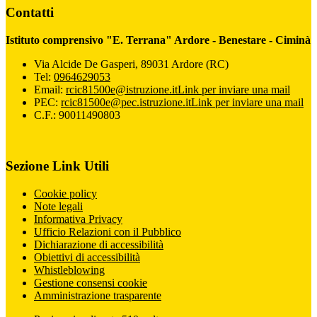
Contatti
Istituto comprensivo "E. Terrana" Ardore - Benestare - Ciminà
Via Alcide De Gasperi, 89031 Ardore (RC)
Tel:
0964629053
Email:
rcic81500e@istruzione.it
Link per inviare una mail
PEC:
rcic81500e@pec.istruzione.it
Link per inviare una mail
C.F.: 90011490803
Sezione Link Utili
Cookie policy
Note legali
Informativa Privacy
Ufficio Relazioni con il Pubblico
Dichiarazione di accessibilità
Obiettivi di accessibilità
Whistleblowing
Gestione consensi cookie
Amministrazione trasparente