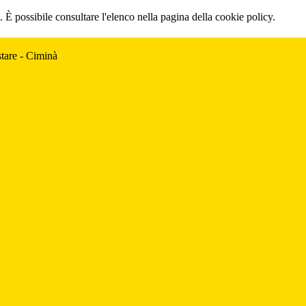
 È possibile consultare l'elenco nella pagina della cookie policy.
tare - Ciminà