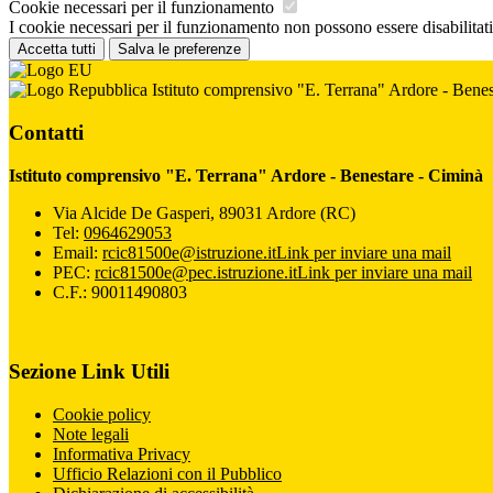
Cookie necessari per il funzionamento
I cookie necessari per il funzionamento non possono essere disabilitati.
Accetta tutti
Salva le preferenze
Istituto comprensivo "E. Terrana" Ardore - Benes
Contatti
Istituto comprensivo "E. Terrana" Ardore - Benestare - Ciminà
Via Alcide De Gasperi, 89031 Ardore (RC)
Tel:
0964629053
Email:
rcic81500e@istruzione.it
Link per inviare una mail
PEC:
rcic81500e@pec.istruzione.it
Link per inviare una mail
C.F.: 90011490803
Sezione Link Utili
Cookie policy
Note legali
Informativa Privacy
Ufficio Relazioni con il Pubblico