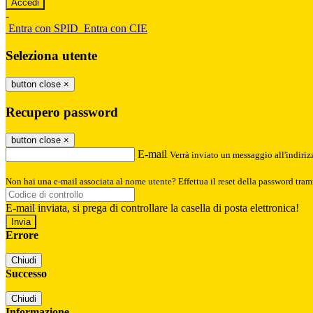
-
Entra con SPID
Entra con CIE
Seleziona utente
button close
×
Recupero password
button close
×
E-mail
Verrà inviato un messaggio all'indirizz
Non hai una e-mail associata al nome utente? Effettua il reset della password tram
E-mail inviata, si prega di controllare la casella di posta elettronica!
Errore
Chiudi
Successo
Chiudi
Informazione