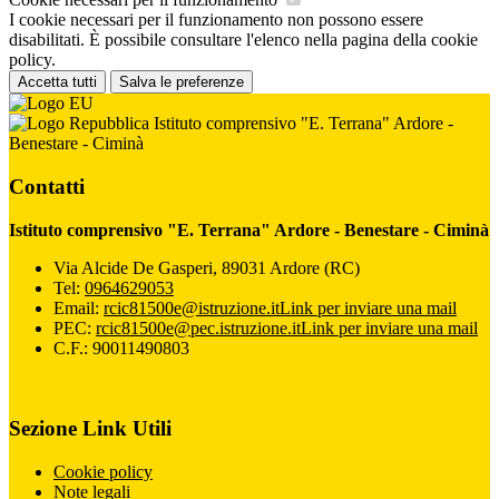
I cookie necessari per il funzionamento non possono essere
disabilitati. È possibile consultare l'elenco nella pagina della cookie
policy.
Accetta tutti
Salva le preferenze
Istituto comprensivo "E. Terrana" Ardore -
Benestare - Ciminà
Contatti
Istituto comprensivo "E. Terrana" Ardore - Benestare - Ciminà
Via Alcide De Gasperi, 89031 Ardore (RC)
Tel:
0964629053
Email:
rcic81500e@istruzione.it
Link per inviare una mail
PEC:
rcic81500e@pec.istruzione.it
Link per inviare una mail
C.F.: 90011490803
Sezione Link Utili
Cookie policy
Note legali