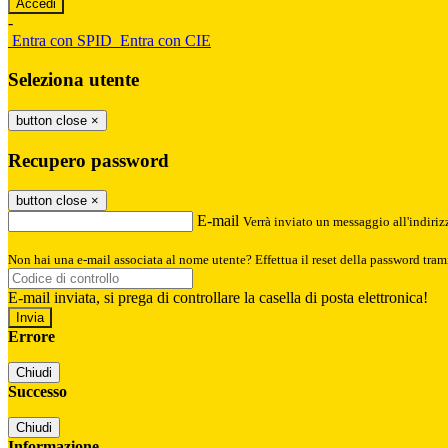
-
Entra con SPID
Entra con CIE
Seleziona utente
button close
×
Recupero password
button close
×
E-mail
Verrà inviato un messaggio all'indirizz
Non hai una e-mail associata al nome utente? Effettua il reset della password tram
E-mail inviata, si prega di controllare la casella di posta elettronica!
Errore
Chiudi
Successo
Chiudi
Informazione