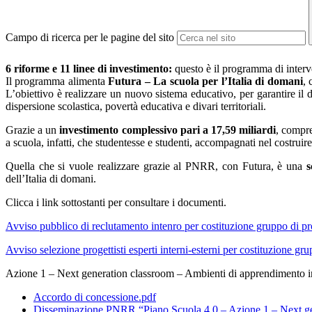
Campo di ricerca per le pagine del sito
6 riforme e 11 linee di investimento:
questo è il programma di interve
Il programma alimenta
Futura – La scuola per l’Italia di domani
, 
L’obiettivo è realizzare un nuovo sistema educativo, per garantire il di
dispersione scolastica, povertà educativa e divari territoriali.
Grazie a un
investimento complessivo pari a 17,59 miliardi
, compre
a scuola, infatti, che studentesse e studenti, accompagnati nel costruir
Quella che si vuole realizzare grazie al PNRR, con Futura, è una
s
dell’Italia di domani.
Clicca i link sottostanti per consultare i documenti.
Avviso pubblico di reclutamento intenro per costituzione gruppo di 
Avviso selezione progettisti esperti interni-esterni per costituzione 
Azione 1 – Next generation classroom – Ambienti di apprendimento i
Accordo di concessione.pdf
Disseminazione PNRR “Piano Scuola 4.0 – Azione 1 – Next ge