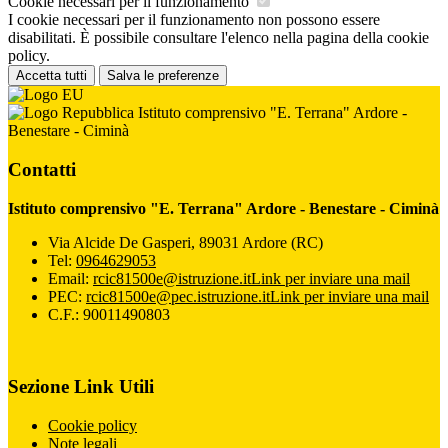
Cookie necessari per il funzionamento
I cookie necessari per il funzionamento non possono essere
disabilitati. È possibile consultare l'elenco nella pagina della cookie
policy.
Accetta tutti
Salva le preferenze
Istituto comprensivo "E. Terrana" Ardore -
Benestare - Ciminà
Contatti
Istituto comprensivo "E. Terrana" Ardore - Benestare - Ciminà
Via Alcide De Gasperi, 89031 Ardore (RC)
Tel:
0964629053
Email:
rcic81500e@istruzione.it
Link per inviare una mail
PEC:
rcic81500e@pec.istruzione.it
Link per inviare una mail
C.F.: 90011490803
Sezione Link Utili
Cookie policy
Note legali